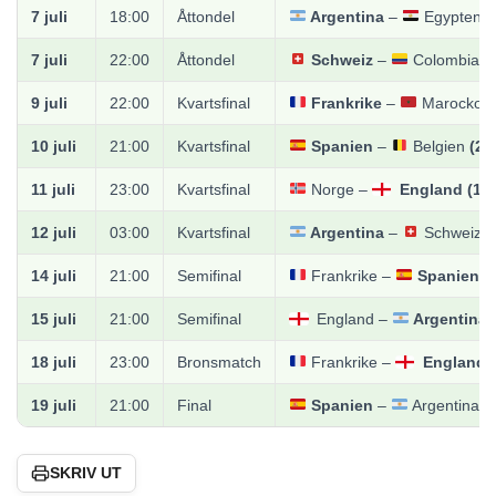
7 juli
18:00
Åttondel
Argentina
–
Egypten
(
7 juli
22:00
Åttondel
Schweiz
–
Colombia
(
9 juli
22:00
Kvartsfinal
Frankrike
–
Marocko
(
10 juli
21:00
Kvartsfinal
Spanien
–
Belgien
(2–
11 juli
23:00
Kvartsfinal
Norge
–
England
(1–
12 juli
03:00
Kvartsfinal
Argentina
–
Schweiz
(
14 juli
21:00
Semifinal
Frankrike
–
Spanien
(
15 juli
21:00
Semifinal
England
–
Argentina
18 juli
23:00
Bronsmatch
Frankrike
–
England
19 juli
21:00
Final
Spanien
–
Argentina
(
SKRIV UT