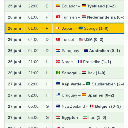
25 juni
22:00
E
Ecuador –
Tyskland
(0–2)
26 juni
01:00
F
Tunisien –
Nederländerna
(0–3)
26 juni
01:00
F
Japan
–
Sverige
(1–0)
26 juni
04:00
D
Turkiet –
USA
(0–3)
26 juni
04:00
D
Paraguay –
Australien
(0–1)
26 juni
21:00
I
Norge –
Frankrike
(1–1)
26 juni
21:00
I
Senegal
–
Irak
(1–0)
27 juni
02:00
H
Kap Verde
–
Saudiarabien
(2–0)
27 juni
02:00
H
Uruguay –
Spanien
(0–2)
27 juni
05:00
G
Nya Zeeland –
Belgien
(0–3)
27 juni
05:00
G
Egypten
–
Iran
(1–0)