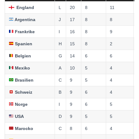
England
L
20
8
11
Argentina
J
17
8
8
Frankrike
I
16
8
9
Spanien
H
15
8
2
Belgien
G
14
6
6
Mexiko
A
10
5
4
Brasilien
C
9
5
4
Schweiz
B
9
6
4
Norge
I
9
6
5
USA
D
9
5
5
Marocko
C
8
6
4