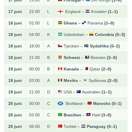
17 juni
22:00
L
England –
Kroatien
(1–1)
18 juni
01:00
L
Ghana
–
Panama
(1–0)
18 juni
04:00
K
Uzbekistan –
Colombia
(0–3)
18 juni
18:00
A
Tjeckien –
Sydafrika
(0–2)
18 juni
21:00
B
Schweiz
–
Bosnien
(2–0)
19 juni
00:00
B
Kanada
–
Qatar
(2–0)
19 juni
03:00
A
Mexiko
–
Sydkorea
(2–0)
19 juni
21:00
D
USA –
Australien
(1–1)
20 juni
00:00
C
Skottland –
Marocko
(0–1)
20 juni
03:00
C
Brasilien
–
Haiti
(3–0)
20 juni
06:00
D
Turkiet –
Paraguay
(0–1)