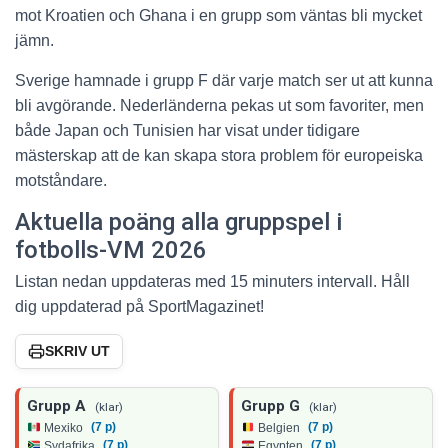
mot Kroatien och Ghana i en grupp som väntas bli mycket
jämn.
Sverige hamnade i grupp F där varje match ser ut att kunna
bli avgörande. Nederländerna pekas ut som favoriter, men
både Japan och Tunisien har visat under tidigare
mästerskap att de kan skapa stora problem för europeiska
motståndare.
Aktuella poäng alla gruppspel i
fotbolls-VM 2026
Listan nedan uppdateras med 15 minuters intervall. Håll
dig uppdaterad på SportMagazinet!
SKRIV UT
Grupp A
Grupp G
(klar)
(klar)
(7 p)
(7 p)
Mexiko
Belgien
(7 p)
(7 p)
Sydafrika
Egypten