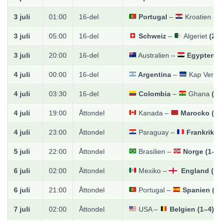
3 juli
01:00
16-del
Portugal
–
Kroatien
(2
3 juli
05:00
16-del
Schweiz
–
Algeriet
(2–
3 juli
20:00
16-del
Australien
–
Egypten
(
4 juli
00:00
16-del
Argentina
–
Kap Verd
4 juli
03:30
16-del
Colombia
–
Ghana
(1
4 juli
19:00
Åttondel
Kanada
–
Marocko
(0
4 juli
23:00
Åttondel
Paraguay
–
Frankrike
5 juli
22:00
Åttondel
Brasilien
–
Norge
(1–2
6 juli
02:00
Åttondel
Mexiko
–
England
(2
6 juli
21:00
Åttondel
Portugal
–
Spanien
(0
7 juli
02:00
Åttondel
USA
–
Belgien
(1–4)