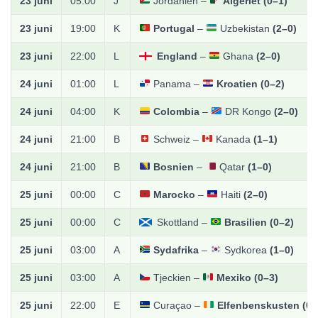
23 juni
05:00
J
Jordanien –
Algeriet
(0–1)
23 juni
19:00
K
Portugal
–
Uzbekistan
(2–0)
23 juni
22:00
L
England
–
Ghana
(2–0)
24 juni
01:00
L
Panama –
Kroatien
(0–2)
24 juni
04:00
K
Colombia
–
DR Kongo
(2–0)
24 juni
21:00
B
Schweiz –
Kanada
(1–1)
24 juni
21:00
B
Bosnien
–
Qatar
(1–0)
25 juni
00:00
C
Marocko
–
Haiti
(2–0)
25 juni
00:00
C
Skottland –
Brasilien
(0–2)
25 juni
03:00
A
Sydafrika
–
Sydkorea
(1–0)
25 juni
03:00
A
Tjeckien –
Mexiko
(0–3)
25 juni
22:00
E
Curaçao –
Elfenbenskusten
(0–