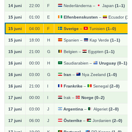
14 juni
22:00
F
Nederländerna –
Japan
(1–1)
15 juni
01:00
E
Elfenbenskusten
–
Ecuador
(1–
15 juni
04:00
F
Sverige
–
Tunisien
(1–0)
15 juni
18:00
H
Spanien –
Kap Verde
(1–1)
15 juni
21:00
G
Belgien –
Egypten
(1–1)
16 juni
00:00
H
Saudiarabien –
Uruguay
(0–1)
16 juni
03:00
G
Iran
–
Nya Zeeland
(1–0)
16 juni
21:00
I
Frankrike
–
Senegal
(2–0)
17 juni
00:00
I
Irak –
Norge
(0–2)
17 juni
03:00
J
Argentina
–
Algeriet
(2–0)
17 juni
06:00
J
Österrike
–
Jordanien
(2–0)
17 juni
19:00
K
Portugal
–
DR Kongo
(1–0)