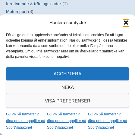
Idrottsmode & träningskläder
(7)
Motorsport
(8)
Övriga sporter
(33)
Hantera samtycke
Padel
(7)
Sport i allmänhet
(5)
För att ge en bra upplevelse använder vi teknik som cookies för att lagra
och/eller komma åt enhetsinformation. När du samtycker till dessa tekniker
Tennis
(22)
kan vi behandla data som surfbeteende eller unika ID:n på denna
Träning
(4)
webbplats. Om du inte samtycker eller om du återkallar ditt samtycke kan
detta påverka vissa funktioner negativt.
TV & media
(21)
Ungdomsidrott
(2)
ACCEPTERA
Upplev sport
(6)
Vad gör…
(13)
NEKA
Vintersport
(10)
VISA PREFERENSER
Fotboll, tabeller och stora ligor
GDPRSå hanterar vi
GDPRSå hanterar vi
GDPRSå hanterar vi
Fotbollen har en tydlig huvudroll på SMZ.se, med innehåll om allt
dina personuppgifter på
dina personuppgifter på
dina personuppgifter på
från Premier League och Champions League till
fotbolls-VM
, -EM
SportMagazinet
SportMagazinet
SportMagazinet
och andra stora turneringar. Sajten har dessutom egna sidor för