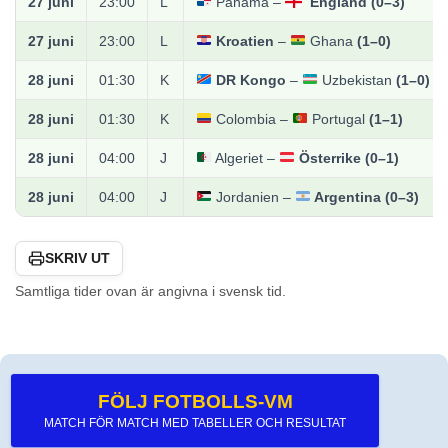
27 juni
23:00
L
Panama –
England
(0–3)
27 juni
23:00
L
Kroatien
–
Ghana
(1–0)
28 juni
01:30
K
DR Kongo
–
Uzbekistan
(1–0)
28 juni
01:30
K
Colombia –
Portugal
(1–1)
28 juni
04:00
J
Algeriet –
Österrike
(0–1)
28 juni
04:00
J
Jordanien –
Argentina
(0–3)
SKRIV UT
Samtliga tider ovan är angivna i svensk tid.
FÖLJ FOTBOLLS-VM
MATCH FÖR MATCH MED TABELLER OCH RESULTAT