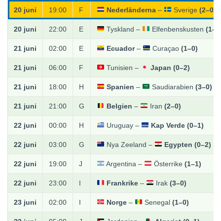
20 juni
19:00
F
Nederländerna
–
Sverige
(2–0)
20 juni
22:00
E
Tyskland –
Elfenbenskusten
(1–1
21 juni
02:00
E
Ecuador
–
Curaçao
(1–0)
21 juni
06:00
F
Tunisien –
Japan
(0–2)
21 juni
18:00
H
Spanien
–
Saudiarabien
(3–0)
21 juni
21:00
G
Belgien
–
Iran
(2–0)
22 juni
00:00
H
Uruguay –
Kap Verde
(0–1)
22 juni
03:00
G
Nya Zeeland –
Egypten
(0–2)
22 juni
19:00
J
Argentina –
Österrike
(1–1)
22 juni
23:00
I
Frankrike
–
Irak
(3–0)
23 juni
02:00
I
Norge
–
Senegal
(1–0)