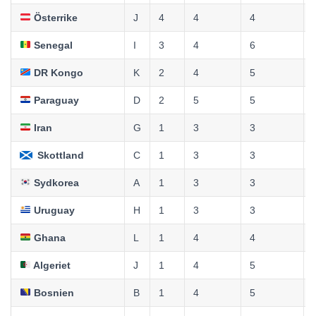
Österrike
J
4
4
4
Senegal
I
3
4
6
DR Kongo
K
2
4
5
Paraguay
D
2
5
5
Iran
G
1
3
3
Skottland
C
1
3
3
Sydkorea
A
1
3
3
Uruguay
H
1
3
3
Ghana
L
1
4
4
Algeriet
J
1
4
5
Bosnien
B
1
4
5