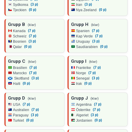
(3 p)
(3 p)
Sydkorea
Iran
(0 p)
(0 p)
Tjeckien
Nya Zeeland
Grupp B
Grupp H
(klar)
(klar)
(7 p)
(7 p)
Kanada
Spanien
(7 p)
(7 p)
Schweiz
Kap Verde
(3 p)
(3 p)
Bosnien
Uruguay
(0 p)
(0 p)
Qatar
Saudiarabien
Grupp C
Grupp I
(klar)
(klar)
(7 p)
(7 p)
Brasilien
Frankrike
(7 p)
(7 p)
Marocko
Norge
(3 p)
(3 p)
Skottland
Senegal
(0 p)
(0 p)
Haiti
Irak
Grupp D
Grupp J
(klar)
(klar)
(7 p)
(7 p)
USA
Argentina
(7 p)
(7 p)
Australien
Österrike
(3 p)
(3 p)
Paraguay
Algeriet
(0 p)
(0 p)
Turkiet
Jordanien