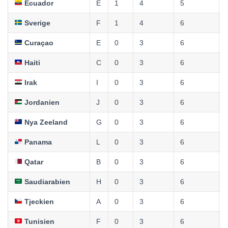
Ecuador
E
1
4
5
Sverige
F
1
4
6
Curaçao
E
0
3
6
Haiti
C
0
3
6
Irak
I
0
3
6
Jordanien
J
0
3
6
Nya Zeeland
G
0
3
6
Panama
L
0
3
6
Qatar
B
0
3
6
Saudiarabien
H
0
3
6
Tjeckien
A
0
3
6
Tunisien
F
0
3
6