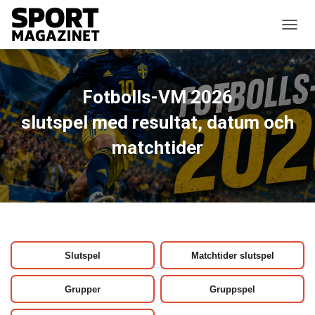
SLÅ P
Fotbolls-VM 2026
slutspel med resultat, datum och
matchtider
Slutspel
Matchtider slutspel
Grupper
Gruppspel