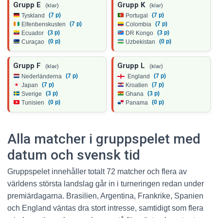
Grupp E
Grupp K
(klar)
(klar)
(7 p)
(7 p)
Tyskland
Portugal
(7 p)
(7 p)
Elfenbenskusten
Colombia
(3 p)
(3 p)
Ecuador
DR Kongo
(0 p)
(0 p)
Curaçao
Uzbekistan
Grupp F
Grupp L
(klar)
(klar)
(7 p)
(7 p)
Nederländerna
England
(7 p)
(7 p)
Japan
Kroatien
(3 p)
(3 p)
Sverige
Ghana
(0 p)
(0 p)
Tunisien
Panama
Alla matcher i gruppspelet med
datum och svensk tid
Gruppspelet innehåller totalt 72 matcher och flera av
världens största landslag går in i turneringen redan under
premiärdagarna. Brasilien, Argentina, Frankrike, Spanien
och England väntas dra stort intresse, samtidigt som flera