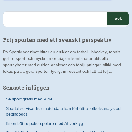
S
ö
k
e
Följ sporten med ett svenskt perspektiv
f
t
På SportMagazinet hittar du artiklar om fotboll, ishockey, tennis,
e
golf, e-sport och mycket mer. Sajten kombinerar aktuella
r
sportnyheter med guider, analyser och fördjupningar, alltid med
:
fokus på att göra sporten tydlig, intressant och lätt att följa.
Senaste inläggen
Se sport gratis med VPN
Sportal.se visar hur matchdata kan förbättra fotbollsanalys och
bettingodds
Bli en bättre pokerspelare med AI-verktyg