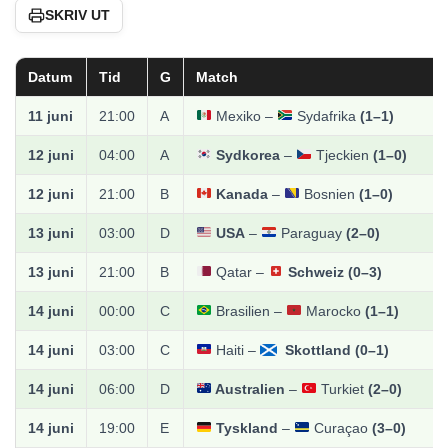
SKRIV UT
Datum
Tid
G
Match
11 juni
21:00
A
Mexiko –
Sydafrika
(1–1)
12 juni
04:00
A
Sydkorea
–
Tjeckien
(1–0)
12 juni
21:00
B
Kanada
–
Bosnien
(1–0)
13 juni
03:00
D
USA
–
Paraguay
(2–0)
13 juni
21:00
B
Qatar –
Schweiz
(0–3)
14 juni
00:00
C
Brasilien –
Marocko
(1–1)
14 juni
03:00
C
Haiti –
Skottland
(0–1)
14 juni
06:00
D
Australien
–
Turkiet
(2–0)
14 juni
19:00
E
Tyskland
–
Curaçao
(3–0)