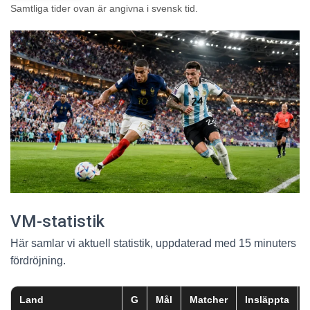
Samtliga tider ovan är angivna i svensk tid.
VM-statistik
Här samlar vi aktuell statistik, uppdaterad med 15 minuters
fördröjning.
Land
G
Mål
Matcher
Insläppta