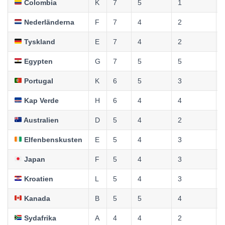
Colombia
K
7
5
1
Nederländerna
F
7
4
2
Tyskland
E
7
4
2
Egypten
G
7
5
5
Portugal
K
6
5
3
Kap Verde
H
6
4
4
Australien
D
5
4
2
Elfenbenskusten
E
5
4
3
Japan
F
5
4
3
Kroatien
L
5
4
3
Kanada
B
5
5
4
Sydafrika
A
4
4
2