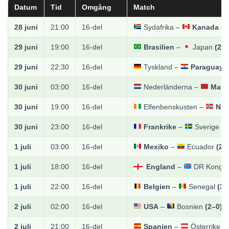
Datum
Tid
Omgång
Match
28 juni
21:00
16-del
Sydafrika
–
Kanada
(0
29 juni
19:00
16-del
Brasilien
–
Japan
(2–1
29 juni
22:30
16-del
Tyskland
–
Paraguay
(
30 juni
03:00
16-del
Nederländerna
–
Maro
30 juni
19:00
16-del
Elfenbenskusten
–
Nor
30 juni
23:00
16-del
Frankrike
–
Sverige
(3
1 juli
03:00
16-del
Mexiko
–
Ecuador
(2–
1 juli
18:00
16-del
England
–
DR Kong
1 juli
22:00
16-del
Belgien
–
Senegal
(3–
2 juli
02:00
16-del
USA
–
Bosnien
(2–0)
2 juli
21:00
16-del
Spanien
–
Österrike
(