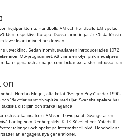
p
kapen höjdpunkterna. Handbolls-VM och Handbolls-EM spelas
världen respektive Europa. Dessa turneringar är kända för sin
m lever kvar i minnet hos fansen.
lens utveckling. Sedan inomhusvarianten introducerades 1972
ydelse inom OS-programmet. Att vinna en olympisk medalj ses
re kan uppnå och är något som lockar extra stort intresse från
tion
ndboll. Herrlandslaget, ofta kallat ”Bengan Boys” under 1990-
- och VM-titlar samt olympiska medaljer. Svenska spelare har
, taktiska disciplin och starka laganda.
 och starka insatser i VM som bevis på att Sverige är en
nivå har lag som Redbergslids IK, IK Sävehof och Ystads IF
strat talanger och spelat på internationell nivå. Handbollens
ortsätter att engagera nya generationer.