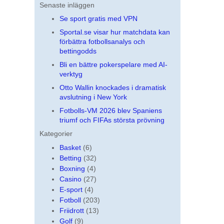
Senaste inläggen
Se sport gratis med VPN
Sportal.se visar hur matchdata kan
förbättra fotbollsanalys och
bettingodds
Bli en bättre pokerspelare med AI-
verktyg
Otto Wallin knockades i dramatisk
avslutning i New York
Fotbolls-VM 2026 blev Spaniens
triumf och FIFAs största prövning
Kategorier
Basket
(6)
Betting
(32)
Boxning
(4)
Casino
(27)
E-sport
(4)
Fotboll
(203)
Friidrott
(13)
Golf
(9)