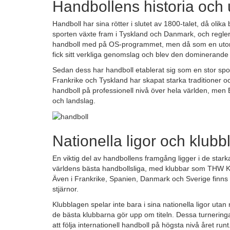
Handbollens historia och 
Handboll har sina rötter i slutet av 1800-talet, då ol
sporten växte fram i Tyskland och Danmark, och regle
handboll med på OS-programmet, men då som en utomh
fick sitt verkliga genomslag och blev den dominerande
Sedan dess har handboll etablerat sig som en stor sp
Frankrike och Tyskland har skapat starka traditioner o
handboll på professionell nivå över hela världen, men 
och landslag.
Nationella ligor och klubb
En viktig del av handbollens framgång ligger i de stark
världens bästa handbollsliga, med klubbar som THW K
Även i Frankrike, Spanien, Danmark och Sverige finns 
stjärnor.
Klubblagen spelar inte bara i sina nationella ligor ut
de bästa klubbarna gör upp om titeln. Dessa turneringar
att följa internationell handboll på högsta nivå året run