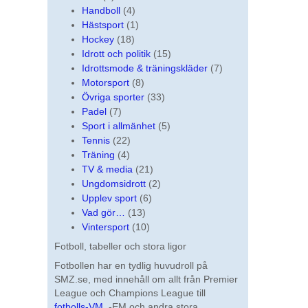
Handboll
(4)
Hästsport
(1)
Hockey
(18)
Idrott och politik
(15)
Idrottsmode & träningskläder
(7)
Motorsport
(8)
Övriga sporter
(33)
Padel
(7)
Sport i allmänhet
(5)
Tennis
(22)
Träning
(4)
TV & media
(21)
Ungdomsidrott
(2)
Upplev sport
(6)
Vad gör…
(13)
Vintersport
(10)
Fotboll, tabeller och stora ligor
Fotbollen har en tydlig huvudroll på
SMZ.se, med innehåll om allt från Premier
League och Champions League till
fotbolls-VM
, -EM och andra stora