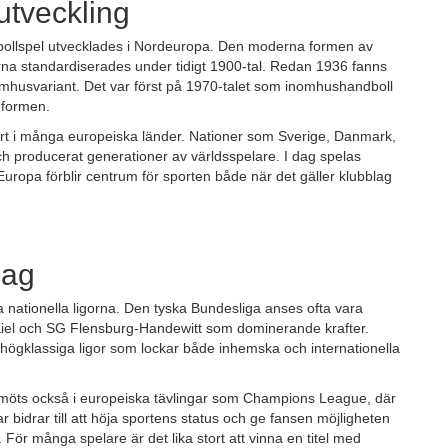
utveckling
ika bollspel utvecklades i Nordeuropa. Den moderna formen av
rna standardiserades under tidigt 1900-tal. Redan 1936 fanns
usvariant. Det var först på 1970-talet som inomhushandboll
 formen.
ort i många europeiska länder. Nationer som Sverige, Danmark,
ch producerat generationer av världsspelare. I dag spelas
Europa förblir centrum för sporten både när det gäller klubblag
lag
a nationella ligorna. Den tyska Bundesliga anses ofta vara
iel och SG Flensburg-Handewitt som dominerande krafter.
högklassiga ligor som lockar både inhemska och internationella
an möts också i europeiska tävlingar som Champions League, där
 bidrar till att höja sportens status och ge fansen möjligheten
t. För många spelare är det lika stort att vinna en titel med