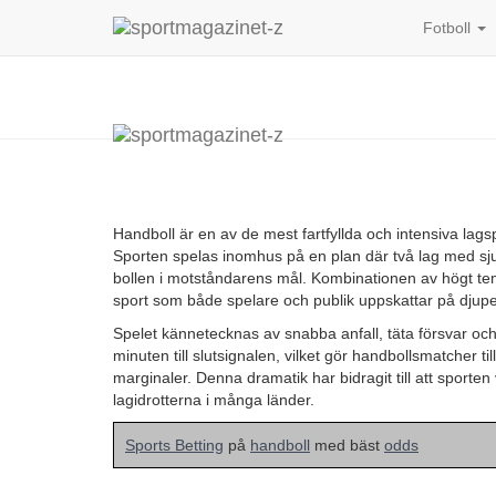
Fotboll
Handboll är en av de mest fartfyllda och intensiva lagsp
Sporten spelas inomhus på en plan där två lag med sj
bollen i motståndarens mål. Kombinationen av högt tempo
sport som både spelare och publik uppskattar på djupe
Spelet kännetecknas av snabba anfall, täta försvar oc
minuten till slutsignalen, vilket gör handbollsmatcher t
marginaler. Denna dramatik har bidragit till att sporten
lagidrotterna i många länder.
Sports Betting
på
handboll
med bäst
odds