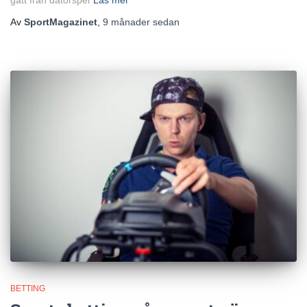
gått från datorspel
Läs mer
Av
SportMagazinet
,
9 månader
sedan
BETTING