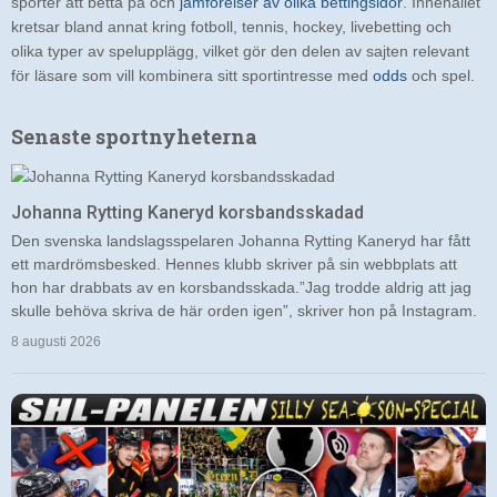
sporter att betta på och
jämförelser av olika bettingsidor
. Innehållet
kretsar bland annat kring fotboll, tennis, hockey, livebetting och
olika typer av spelupplägg, vilket gör den delen av sajten relevant
för läsare som vill kombinera sitt sportintresse med
odds
och spel.
Senaste sportnyheterna
Johanna Rytting Kaneryd korsbandsskadad
Den svenska landslagsspelaren Johanna Rytting Kaneryd har fått
ett mardrömsbesked. Hennes klubb skriver på sin webbplats att
hon har drabbats av en korsbandsskada.”Jag trodde aldrig att jag
skulle behöva skriva de här orden igen”, skriver hon på Instagram.
8 augusti 2026