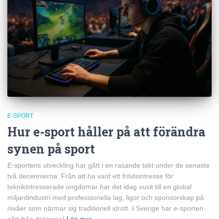
E-SPORT
Hur e-sport håller på att förändra
synen på sport
E-sportens utveckling har gått i en rasande takt under de senaste
två decennierna. Från att ha varit ett fritidsintresse för
teknikintresserade ungdomar har det idag vuxit till en global
miljardindustri med professionella lag, ligor och sponsorskap på
nivåer som närmar sig traditionell idrott. I Sverige har e-sporten