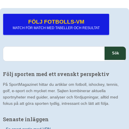
FÖLJ FOTBOLLS-VM
MATCH FÖR MATCH MED TABELLER OCH RESULTAT
S
ö
k
e
Följ sporten med ett svenskt perspektiv
f
t
På SportMagazinet hittar du artiklar om fotboll, ishockey, tennis,
e
golf, e-sport och mycket mer. Sajten kombinerar aktuella
r
sportnyheter med guider, analyser och fördjupningar, alltid med
:
fokus på att göra sporten tydlig, intressant och lätt att följa.
Senaste inläggen
Se sport gratis med VPN