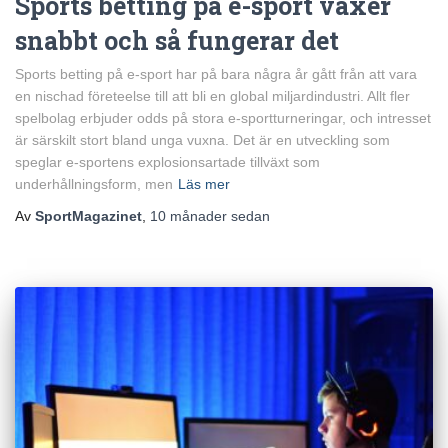
Sports betting på e-sport växer
snabbt och så fungerar det
Sports betting på e-sport har på bara några år gått från att vara
en nischad företeelse till att bli en global miljardindustri. Allt fler
spelbolag erbjuder odds på stora e-sportturneringar, och intresset
är särskilt stort bland unga vuxna. Det är en utveckling som
speglar e-sportens explosionsartade tillväxt som
underhållningsform, men
Läs mer
Av
SportMagazinet
,
10 månader
sedan