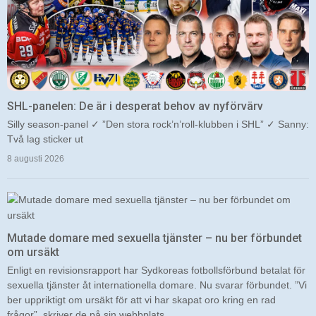
SHL-panelen: De är i desperat behov av nyförvärv
Silly season-panel ✓ ”Den stora rock’n’roll-klubben i SHL” ✓ Sanny:
Två lag sticker ut
8 augusti 2026
Mutade domare med sexuella tjänster – nu ber förbundet
om ursäkt
Enligt en revisionsrapport har Sydkoreas fotbollsförbund betalat för
sexuella tjänster åt internationella domare. Nu svarar förbundet. ”Vi
ber uppriktigt om ursäkt för att vi har skapat oro kring en rad
frågor”, skriver de på sin webbplats.