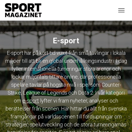
SLÅ P
E-sport
E-sport har på kort tid vuxit från små tävlingar i lokala
miljöer till att bli en global underhållningsindustri. I dag
fyller internationella turneringar stora arenor och
lockar miljontals tittare online, där professionella
spelare tävlar på högsta nivå i spel som Counter-
Strike, League of Legends och Dota 2. I vår kategori
om
e-sport
lyfter vi fram nyheter, analyser och
berättelser från scenen. Här hittar du allt från svenska
framgångar på världsscenen till fördjupningar om
strategier, spelutveckling och de stora turneringarnas