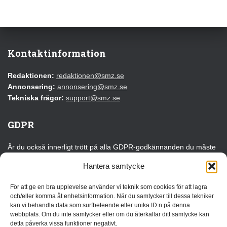
Kontaktinformation
Redaktionen:
redaktionen@smz.se
Annonsering:
annonsering@smz.se
Tekniska frågor:
support@smz.se
GDPR
Är du också innerligt trött på alla GDPR-godkännanden du måste
klicka på varje gång du besöker en webbplats för första gången?
Hantera samtycke
Det kan du tacka EU för!
För att ge en bra upplevelse använder vi teknik som cookies för att lagra
Läs vår GDPR-information
och/eller komma åt enhetsinformation. När du samtycker till dessa tekniker
kan vi behandla data som surfbeteende eller unika ID:n på denna
webbplats. Om du inte samtycker eller om du återkallar ditt samtycke kan
Annonsera
detta påverka vissa funktioner negativt.