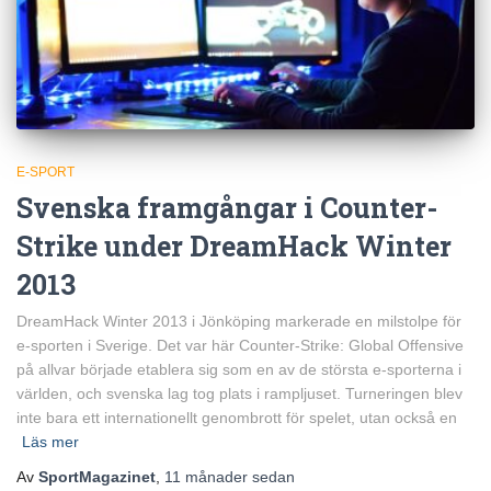
E-SPORT
Svenska framgångar i Counter-
Strike under DreamHack Winter
2013
DreamHack Winter 2013 i Jönköping markerade en milstolpe för
e-sporten i Sverige. Det var här Counter-Strike: Global Offensive
på allvar började etablera sig som en av de största e-sporterna i
världen, och svenska lag tog plats i rampljuset. Turneringen blev
inte bara ett internationellt genombrott för spelet, utan också en
Läs mer
Av
SportMagazinet
,
11 månader
sedan