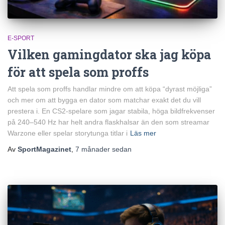
E-SPORT
Vilken gamingdator ska jag köpa
för att spela som proffs
Att spela som proffs handlar mindre om att köpa “dyrast möjliga”
och mer om att bygga en dator som matchar exakt det du vill
prestera i. En CS2-spelare som jagar stabila, höga bildfrekvenser
på 240–540 Hz har helt andra flaskhalsar än den som streamar
Warzone eller spelar storytunga titlar i
Läs mer
Av
SportMagazinet
,
7 månader
sedan