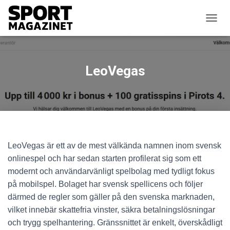
SLÅ P
LeoVegas
LeoVegas är ett av de mest välkända namnen inom svensk
onlinespel och har sedan starten profilerat sig som ett
modernt och användarvänligt spelbolag med tydligt fokus
på mobilspel. Bolaget har svensk spellicens och följer
därmed de regler som gäller på den svenska marknaden,
vilket innebär skattefria vinster, säkra betalningslösningar
och trygg spelhantering. Gränssnittet är enkelt, överskådligt