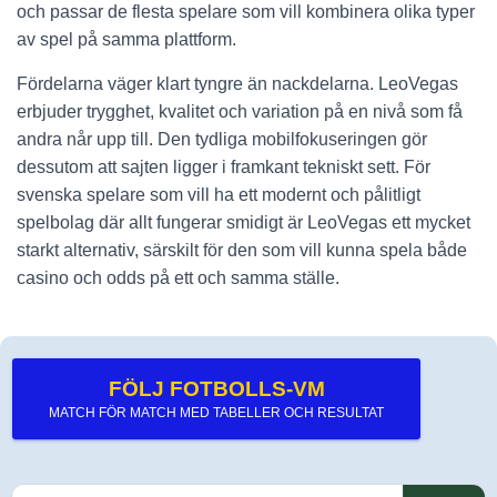
och passar de flesta spelare som vill kombinera olika typer
av spel på samma plattform.
Fördelarna väger klart tyngre än nackdelarna. LeoVegas
erbjuder trygghet, kvalitet och variation på en nivå som få
andra når upp till. Den tydliga mobilfokuseringen gör
dessutom att sajten ligger i framkant tekniskt sett. För
svenska spelare som vill ha ett modernt och pålitligt
spelbolag där allt fungerar smidigt är LeoVegas ett mycket
starkt alternativ, särskilt för den som vill kunna spela både
casino och odds på ett och samma ställe.
FÖLJ FOTBOLLS-VM
MATCH FÖR MATCH MED TABELLER OCH RESULTAT
S