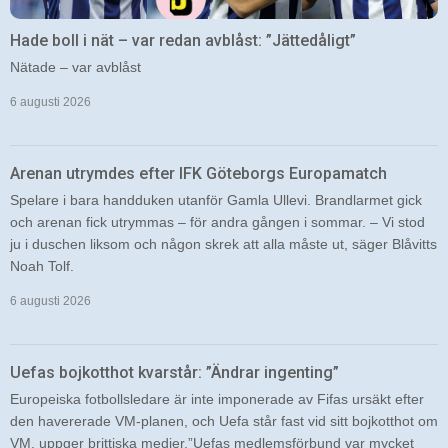
Hade boll i nät – var redan avblåst: ”Jättedåligt”
Nätade – var avblåst
6 augusti 2026
Arenan utrymdes efter IFK Göteborgs Europamatch
Spelare i bara handduken utanför Gamla Ullevi. Brandlarmet gick
och arenan fick utrymmas – för andra gången i sommar. – Vi stod
ju i duschen liksom och någon skrek att alla måste ut, säger Blåvitts
Noah Tolf.
6 augusti 2026
Uefas bojkotthot kvarstår: ”Ändrar ingenting”
Europeiska fotbollsledare är inte imponerade av Fifas ursäkt efter
den havererade VM-planen, och Uefa står fast vid sitt bojkotthot om
VM, uppger brittiska medier.”Uefas medlemsförbund var mycket