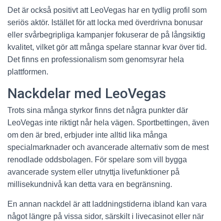
Det är också positivt att LeoVegas har en tydlig profil som
seriös aktör. Istället för att locka med överdrivna bonusar
eller svårbegripliga kampanjer fokuserar de på långsiktig
kvalitet, vilket gör att många spelare stannar kvar över tid.
Det finns en professionalism som genomsyrar hela
plattformen.
Nackdelar med LeoVegas
Trots sina många styrkor finns det några punkter där
LeoVegas inte riktigt når hela vägen. Sportbettingen, även
om den är bred, erbjuder inte alltid lika många
specialmarknader och avancerade alternativ som de mest
renodlade oddsbolagen. För spelare som vill bygga
avancerade system eller utnyttja livefunktioner på
millisekundnivå kan detta vara en begränsning.
En annan nackdel är att laddningstiderna ibland kan vara
något längre på vissa sidor, särskilt i livecasinot eller när