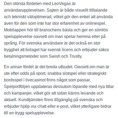
Den största fördelen med LeoVegas är
användarupplevelsen. Sajten är både visuellt tilltalande
och tekniskt väloptimerad, vilket gör den enkel att använda
även för den som inte har stor erfarenhet av onlinespel.
Mobilappen hör till branschens bästa och ger en sömlös
spelupplevelse oavsett om man spelar hemma eller på
språng. För svenska användare är det också en stor
trygghet att bolaget har svensk licens och erbjuder säkra
betalningsmetoder som Swish och Trustly.
En annan fördel är det breda utbudet. Oavsett om man är
ute efter odds på sport, snabba slotspel eller strategiskt
bordsspel i livecasinot finns något som passar.
Spelportföljen uppdateras dessutom löpande med nya titlar
och kampanjer, vilket gör att sidan känns levande och
aktuell. Kundtjänsten finns tillgänglig på svenska och
erbjuder hjälp via chatt eller e-post, vilket ytterligare bidrar
till en trygg spelupplevelse.