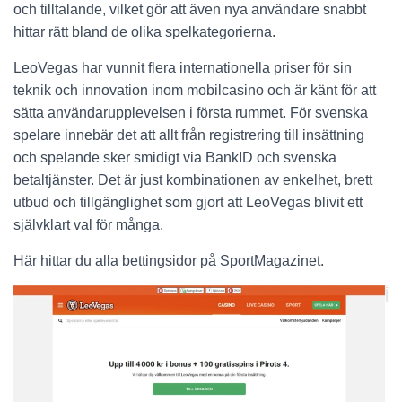
och tilltalande, vilket gör att även nya användare snabbt
hittar rätt bland de olika spelkategorierna.
LeoVegas har vunnit flera internationella priser för sin
teknik och innovation inom mobilcasino och är känt för att
sätta användarupplevelsen i första rummet. För svenska
spelare innebär det att allt från registrering till insättning
och spelande sker smidigt via BankID och svenska
betaltjänster. Det är just kombinationen av enkelhet, brett
utbud och tillgänglighet som gjort att LeoVegas blivit ett
självklart val för många.
Här hittar du alla
bettingsidor
på SportMagazinet.