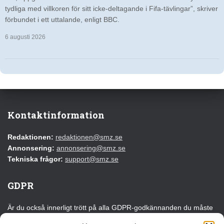
tydliga med villkoren för sitt icke-deltagande i Fifa-tävlingar”, skriver
förbundet i ett uttalande, enligt BBC.
6 augusti 2026
Kontaktinformation
Redaktionen:
redaktionen@smz.se
Annonsering:
annonsering@smz.se
Tekniska frågor:
support@smz.se
GDPR
Är du också innerligt trött på alla GDPR-godkännanden du måste
klicka på varje gång du besöker en webbplats för första gången?