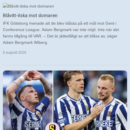
Blåvitt-ilska mot domaren
IFK Göteborg menade att de blev blåsta på ett mål mot Gent i
Conference League. Adam Bergmark var inte nöjd. Inte när det
fanns tillgång till VAR. – Det är jättedåligt av att blåsa av, säger
Adam Bergmark Wiberg.
6 augusti 2026