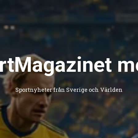
rtMagazinet m
Sportnyheter från Sverige och Världen