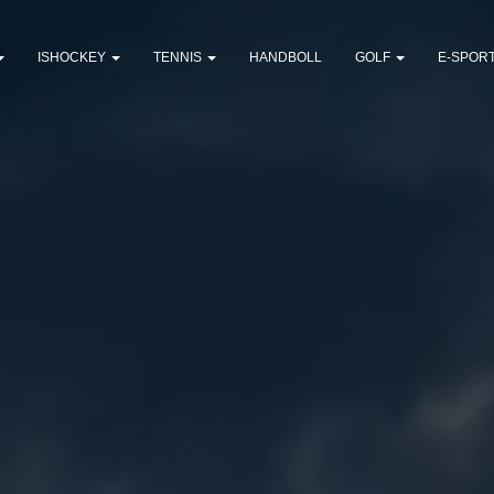
ISHOCKEY
TENNIS
HANDBOLL
GOLF
E-SPOR