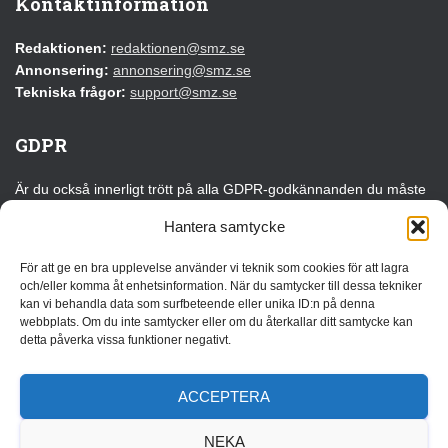
Kontaktinformation
Redaktionen:
redaktionen@smz.se
Annonsering:
annonsering@smz.se
Tekniska frågor:
support@smz.se
GDPR
Är du också innerligt trött på alla GDPR-godkännanden du måste
klicka på varje gång du besöker en webbplats för första gången?
Hantera samtycke
Det kan du tacka EU för!
För att ge en bra upplevelse använder vi teknik som cookies för att lagra
Läs vår GDPR-information
och/eller komma åt enhetsinformation. När du samtycker till dessa tekniker
kan vi behandla data som surfbeteende eller unika ID:n på denna
webbplats. Om du inte samtycker eller om du återkallar ditt samtycke kan
Annonsera
detta påverka vissa funktioner negativt.
Vi erbjuder flera olika annonslösningar som kan anpassas efter
målgrupp, budget och syfte. Oavsett om du vill bygga
ACCEPTERA
varumärkeskännedom, driva trafik eller lyfta ett specifikt
erbjudande finns det flexibla alternativ som passar både kortare
NEKA