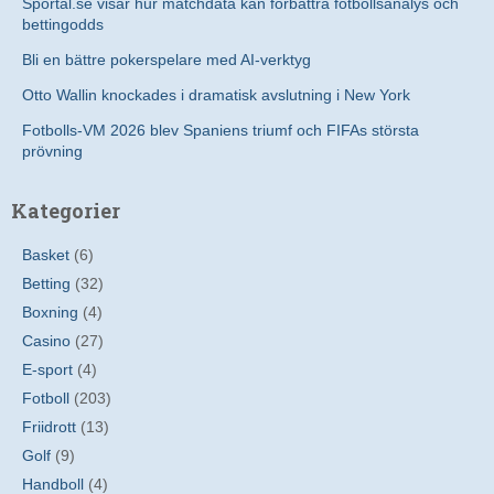
Sportal.se visar hur matchdata kan förbättra fotbollsanalys och
bettingodds
Bli en bättre pokerspelare med AI-verktyg
Otto Wallin knockades i dramatisk avslutning i New York
Fotbolls-VM 2026 blev Spaniens triumf och FIFAs största
prövning
Kategorier
Basket
(6)
Betting
(32)
Boxning
(4)
Casino
(27)
E-sport
(4)
Fotboll
(203)
Friidrott
(13)
Golf
(9)
Handboll
(4)