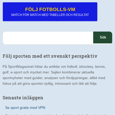
FÖLJ FOTBOLLS-VM
MATCH FÖR MATCH MED TABELLER OCH RESULTAT
S
ö
k
e
Följ sporten med ett svenskt perspektiv
f
t
På SportMagazinet hittar du artiklar om fotboll, ishockey, tennis,
e
golf, e-sport och mycket mer. Sajten kombinerar aktuella
r
sportnyheter med guider, analyser och fördjupningar, alltid med
:
fokus på att göra sporten tydlig, intressant och lätt att följa.
Senaste inläggen
Se sport gratis med VPN