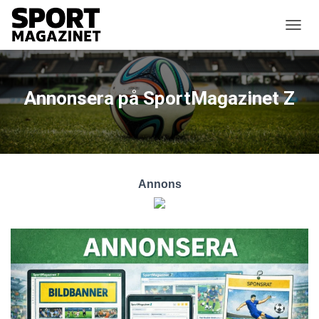
SLÅ P
Annonsera på SportMagazinet Z
Annons