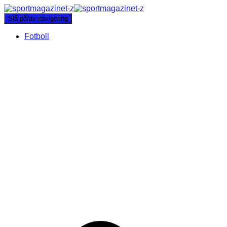
Slå på/av navigering
Fotboll