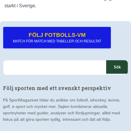
starkt i Sverige.
FÖLJ FOTBOLLS-VM
MATCH FÖR MATCH MED TABELLER OCH RESULTAT
S
ö
k
e
Följ sporten med ett svenskt perspektiv
f
t
På SportMagazinet hittar du artiklar om fotboll, ishockey, tennis,
e
golf, e-sport och mycket mer. Sajten kombinerar aktuella
r
sportnyheter med guider, analyser och fördjupningar, alltid med
:
fokus på att göra sporten tydlig, intressant och lätt att följa.