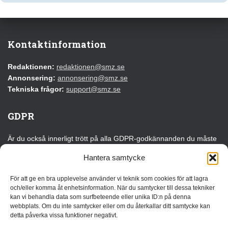
Kontaktinformation
Redaktionen:
redaktionen@smz.se
Annonsering:
annonsering@smz.se
Tekniska frågor:
support@smz.se
GDPR
Är du också innerligt trött på alla GDPR-godkännanden du måste
klicka på varje gång du besöker en webbplats för första gången?
Hantera samtycke
Det kan du tacka EU för!
För att ge en bra upplevelse använder vi teknik som cookies för att lagra
Läs vår GDPR-information
och/eller komma åt enhetsinformation. När du samtycker till dessa tekniker
kan vi behandla data som surfbeteende eller unika ID:n på denna
webbplats. Om du inte samtycker eller om du återkallar ditt samtycke kan
Annonsera
detta påverka vissa funktioner negativt.