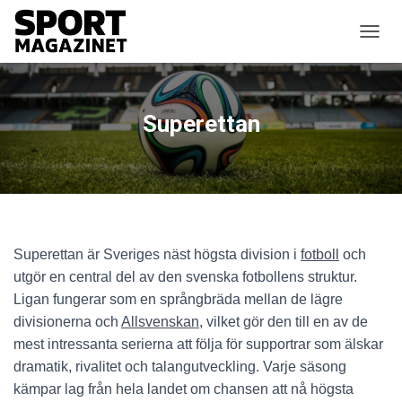
SLÅ P
Superettan
Superettan är Sveriges näst högsta division i
fotboll
och
utgör en central del av den svenska fotbollens struktur.
Ligan fungerar som en språngbräda mellan de lägre
divisionerna och
Allsvenskan
, vilket gör den till en av de
mest intressanta serierna att följa för supportrar som älskar
dramatik, rivalitet och talangutveckling. Varje säsong
kämpar lag från hela landet om chansen att nå högsta