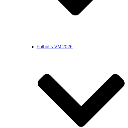
Fotbolls-VM 2026