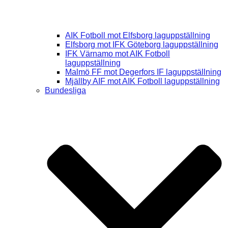
AIK Fotboll mot Elfsborg laguppställning
Elfsborg mot IFK Göteborg laguppställning
IFK Värnamo mot AIK Fotboll
laguppställning
Malmö FF mot Degerfors IF laguppställning
Mjällby AIF mot AIK Fotboll laguppställning
Bundesliga