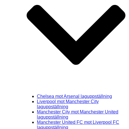
Chelsea mot Arsenal laguppställning
Liverpool mot Manchester City
laguppställning
Manchester City mot Manchester United
laguppställning
Manchester United FC mot Liverpool FC
laguppställning