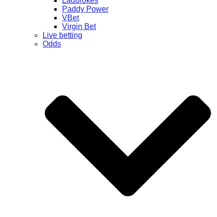
Ladbrokes
Paddy Power
VBet
Virgin Bet
Live betting
Odds