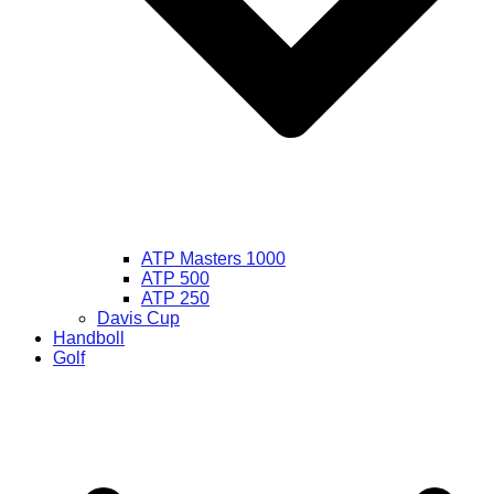
ATP Masters 1000
ATP 500
ATP 250
Davis Cup
Handboll
Golf