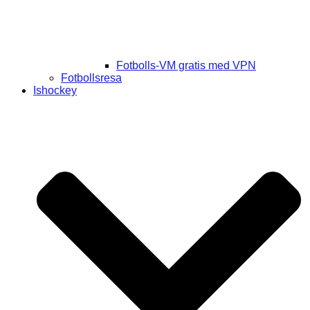
Fotbolls-VM gratis med VPN
Fotbollsresa
Ishockey