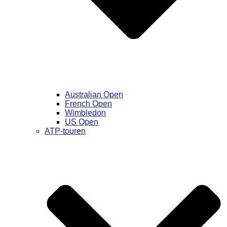
Australian Open
French Open
Wimbledon
US Open
ATP-touren