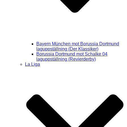
Bayern München mot Borussia Dortmund
laguppställning (Der Klassiker)
Borussia Dortmund mot Schalke 04
laguppställning (Revierderby)
La Liga