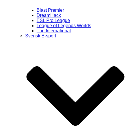
Blast Premier
DreamHack
ESL Pro League
League of Legends Worlds
The International
Svensk E-sport