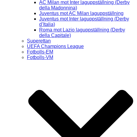
AC Milan mot Inter laguppställning (Derby
della Madonnina)
Juventus mot AC Milan laguppställning
Juventus mot Inter laguppställning (Derby
d’Italia)
Roma mot Lazio laguppställning (Derby
della Capitale)
Superettan
UEFA Champions League
Fotbolls-EM
Fotbolls-VM