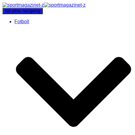
Slå på/av navigering
Fotboll