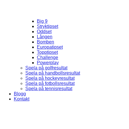
Big 9
Stryktipset
Oddset
Lången
Bomben
Europatipset
Topptipset
Challenge
Powerplay
Spela på golfresultat
Spela på handbollsresultat
Spela på hockeyresultat
Spela på fotbollsresultat
Spela på tennisresultat
Blogg
Kontakt