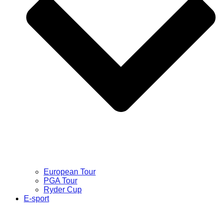
European Tour
PGA Tour
Ryder Cup
E-sport