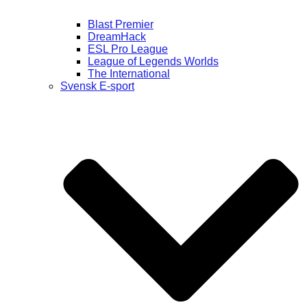
Blast Premier
DreamHack
ESL Pro League
League of Legends Worlds
The International
Svensk E-sport