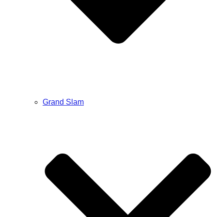
Grand Slam