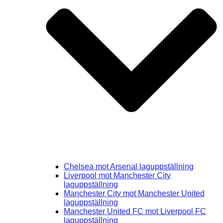
Chelsea mot Arsenal laguppställning
Liverpool mot Manchester City
laguppställning
Manchester City mot Manchester United
laguppställning
Manchester United FC mot Liverpool FC
laguppställning