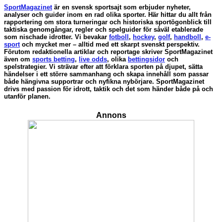
SportMagazinet
är en svensk sportsajt som erbjuder nyheter,
analyser och guider inom en rad olika sporter. Här hittar du allt från
rapportering om stora turneringar och historiska sportögonblick till
taktiska genomgångar, regler och spelguider för såväl etablerade
som nischade idrotter. Vi bevakar
fotboll
,
hockey
,
golf
,
handboll
,
e-
sport
och mycket mer – alltid med ett skarpt svenskt perspektiv.
Förutom redaktionella artiklar och reportage skriver SportMagazinet
även om
sports betting
,
live odds
, olika
bettingsidor
och
spelstrategier. Vi strävar efter att förklara sporten på djupet, sätta
händelser i ett större sammanhang och skapa innehåll som passar
både hängivna supportrar och nyfikna nybörjare. SportMagazinet
drivs med passion för idrott, taktik och det som händer både på och
utanför planen.
Annons