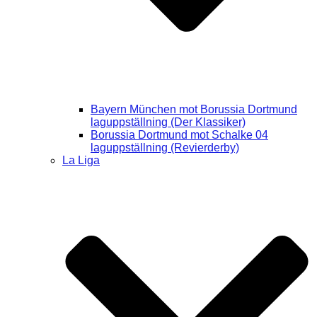
Bayern München mot Borussia Dortmund
laguppställning (Der Klassiker)
Borussia Dortmund mot Schalke 04
laguppställning (Revierderby)
La Liga