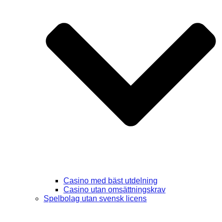
Casino med bäst utdelning
Casino utan omsättningskrav
Spelbolag utan svensk licens