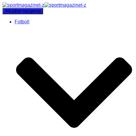
Slå på/av navigering
Fotboll