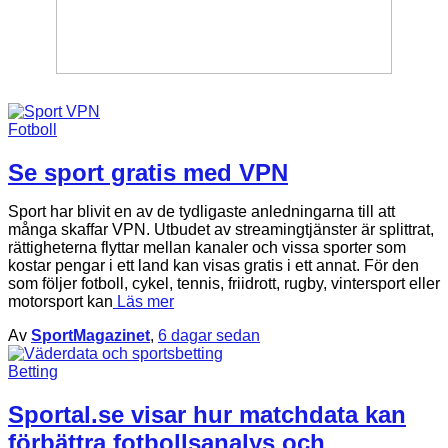
Fotboll
Se sport gratis med VPN
Sport har blivit en av de tydligaste anledningarna till att
många skaffar VPN. Utbudet av streamingtjänster är splittrat,
rättigheterna flyttar mellan kanaler och vissa sporter som
kostar pengar i ett land kan visas gratis i ett annat. För den
som följer fotboll, cykel, tennis, friidrott, rugby, vintersport eller
motorsport kan
Läs mer
Av
SportMagazinet
,
6 dagar
sedan
Betting
Sportal.se visar hur matchdata kan
förbättra fotbollsanalys och