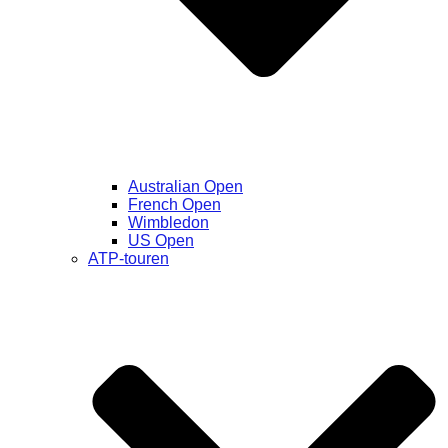
Australian Open
French Open
Wimbledon
US Open
ATP-touren