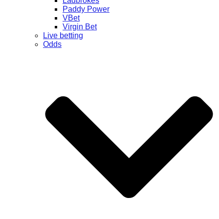
Ladbrokes
Paddy Power
VBet
Virgin Bet
Live betting
Odds