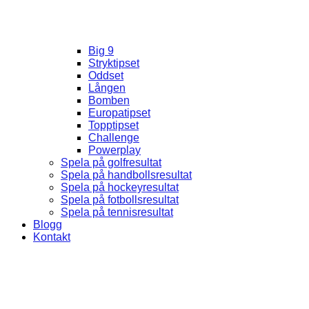
Big 9
Stryktipset
Oddset
Lången
Bomben
Europatipset
Topptipset
Challenge
Powerplay
Spela på golfresultat
Spela på handbollsresultat
Spela på hockeyresultat
Spela på fotbollsresultat
Spela på tennisresultat
Blogg
Kontakt