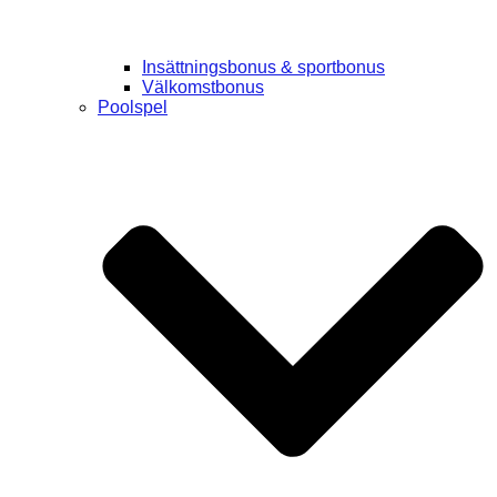
Insättningsbonus & sportbonus
Välkomstbonus
Poolspel