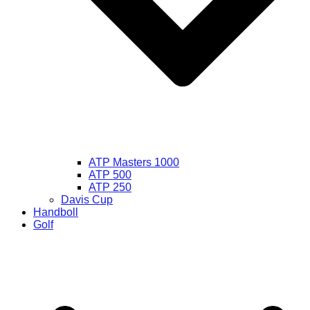
ATP Masters 1000
ATP 500
ATP 250
Davis Cup
Handboll
Golf