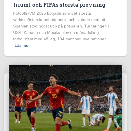
triumf och FIFAs största prövning
Fotbolls-VM 2026 började som det största
världsmästerskapet någonsin och slutade med att
Spanien stod högst upp på prispallen. Turneringen i
USA, Kanada och Mexiko blev en månadslång
fotbollsfest med 48 lag, 104 matcher, nya nationer
Läs mer