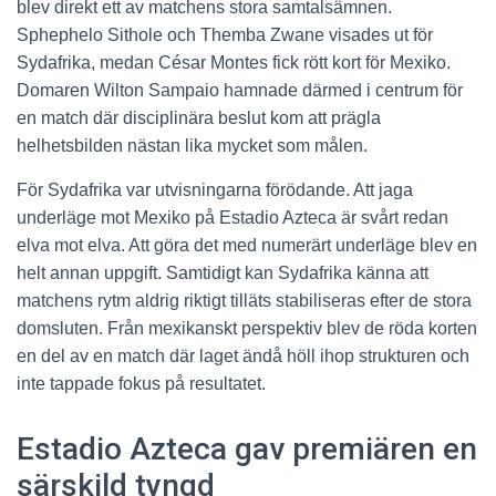
blev direkt ett av matchens stora samtalsämnen.
Sphephelo Sithole och Themba Zwane visades ut för
Sydafrika, medan César Montes fick rött kort för Mexiko.
Domaren Wilton Sampaio hamnade därmed i centrum för
en match där disciplinära beslut kom att prägla
helhetsbilden nästan lika mycket som målen.
För Sydafrika var utvisningarna förödande. Att jaga
underläge mot Mexiko på Estadio Azteca är svårt redan
elva mot elva. Att göra det med numerärt underläge blev en
helt annan uppgift. Samtidigt kan Sydafrika känna att
matchens rytm aldrig riktigt tilläts stabiliseras efter de stora
domsluten. Från mexikanskt perspektiv blev de röda korten
en del av en match där laget ändå höll ihop strukturen och
inte tappade fokus på resultatet.
Estadio Azteca gav premiären en
särskild tyngd