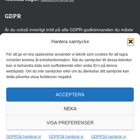
GDPR
Är du också innerligt trött på alla GDPR-godkännanden du måste
klicka på varje gång du besöker en webbplats för första gången?
Hantera samtycke
Det kan du tacka EU för!
För att ge en bra upplevelse använder vi teknik som cookies för att lagra
Läs vår GDPR-information
och/eller komma åt enhetsinformation. När du samtycker till dessa tekniker
kan vi behandla data som surfbeteende eller unika ID:n på denna
webbplats. Om du inte samtycker eller om du återkallar ditt samtycke kan
Annonsera
detta påverka vissa funktioner negativt.
Vi erbjuder flera olika annonslösningar som kan anpassas efter
målgrupp, budget och syfte. Oavsett om du vill bygga
ACCEPTERA
varumärkeskännedom, driva trafik eller lyfta ett specifikt
erbjudande finns det flexibla alternativ som passar både kortare
NEKA
kampanjer och långsiktiga samarbeten.
Läs mer
VISA PREFERENSER
GDPRSå hanterar vi
GDPRSå hanterar vi
GDPRSå hanterar vi