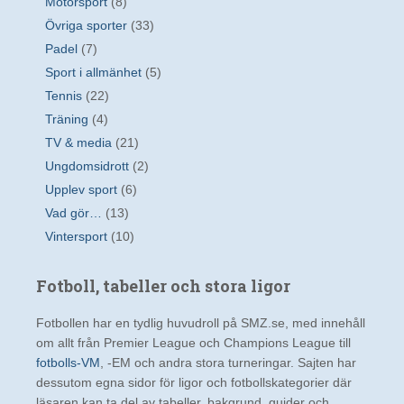
Motorsport
(8)
Övriga sporter
(33)
Padel
(7)
Sport i allmänhet
(5)
Tennis
(22)
Träning
(4)
TV & media
(21)
Ungdomsidrott
(2)
Upplev sport
(6)
Vad gör…
(13)
Vintersport
(10)
Fotboll, tabeller och stora ligor
Fotbollen har en tydlig huvudroll på SMZ.se, med innehåll
om allt från Premier League och Champions League till
fotbolls-VM
, -EM och andra stora turneringar. Sajten har
dessutom egna sidor för ligor och fotbollskategorier där
läsaren kan ta del av tabeller, bakgrund, guider och