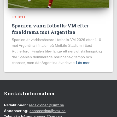
FOTBOLL
Spanien vann fotbolls-VM efter
finaldrama mot Argentina
Spanien är världsmästare i fotbolls-VM 2026 efter 1–0
mot Argentina i finalen på MetLife Stadium i East
Rutherford. Finalen blev länge ett nervigt ställningskrig
där Spanien dominerade bollinnehav, tempo och
chanser, men där Argentina överlevde
Läs mer
Kontaktinformation
Redaktionen:
redaktionen@smz.se
Annonsering:
annonsering@smz.se
Tekniska frågor:
support@smz.se