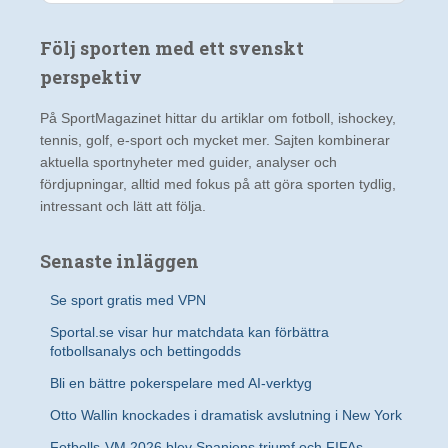
k
e
Följ sporten med ett svenskt
f
t
perspektiv
e
r
På SportMagazinet hittar du artiklar om fotboll, ishockey,
:
tennis, golf, e-sport och mycket mer. Sajten kombinerar
aktuella sportnyheter med guider, analyser och
fördjupningar, alltid med fokus på att göra sporten tydlig,
intressant och lätt att följa.
Senaste inläggen
Se sport gratis med VPN
Sportal.se visar hur matchdata kan förbättra
fotbollsanalys och bettingodds
Bli en bättre pokerspelare med AI-verktyg
Otto Wallin knockades i dramatisk avslutning i New York
Fotbolls-VM 2026 blev Spaniens triumf och FIFAs