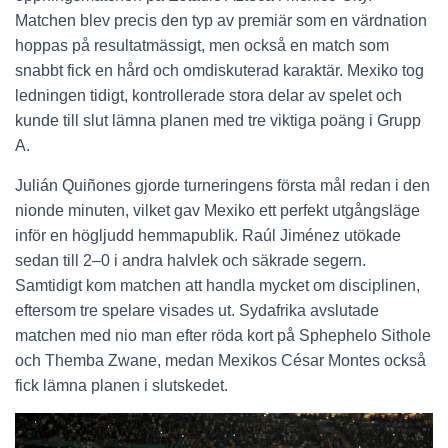
Matchen blev precis den typ av premiär som en värdnation
hoppas på resultatmässigt, men också en match som
snabbt fick en hård och omdiskuterad karaktär. Mexiko tog
ledningen tidigt, kontrollerade stora delar av spelet och
kunde till slut lämna planen med tre viktiga poäng i Grupp
A.
Julián Quiñones gjorde turneringens första mål redan i den
nionde minuten, vilket gav Mexiko ett perfekt utgångsläge
inför en högljudd hemmapublik. Raúl Jiménez utökade
sedan till 2–0 i andra halvlek och säkrade segern.
Samtidigt kom matchen att handla mycket om disciplinen,
eftersom tre spelare visades ut. Sydafrika avslutade
matchen med nio man efter röda kort på Sphephelo Sithole
och Themba Zwane, medan Mexikos César Montes också
fick lämna planen i slutskedet.