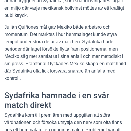
annan trygghet än Sydafrika, som snabbt tvingades jaga i
en miljö där varje mexikansk bollvinst möttes av ett kraftigt
publiktryck.
Julián Quiñones mål gav Mexiko både arbetsro och
momentum. Det märktes i hur hemmalaget kunde styra
tempot under stora delar av matchen. Sydafrika hade
perioder där laget försökte flytta fram positionerna, men
Mexiko såg mer samlat ut i sina anfall och mer metodiskt i
sin press. Framför allt lyckades Mexiko skapa en matchbild
där Sydafrika ofta fick försvara snarare än anfalla med
kontroll.
Sydafrika hamnade i en svår
match direkt
Sydafrika kom till premiären med uppgiften att störa
värdnationen och försöka utnyttja den nerv som ofta finns
hos ett hemmalag i en öppningsmatch. Problemet var att