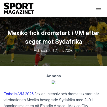
SLÅ P
Mexiko fick drömstart i VM efter
seger mot Sydafrika
Publicerad
12 juni, 2026
Annons
Fotbolls-VM 2026
fick en intensiv och dramatisk start när
värdnationen Mexiko besegrade Sydafrika med 2–0 i
öppningsmatchen på Estadio Azteca i Mexico City.