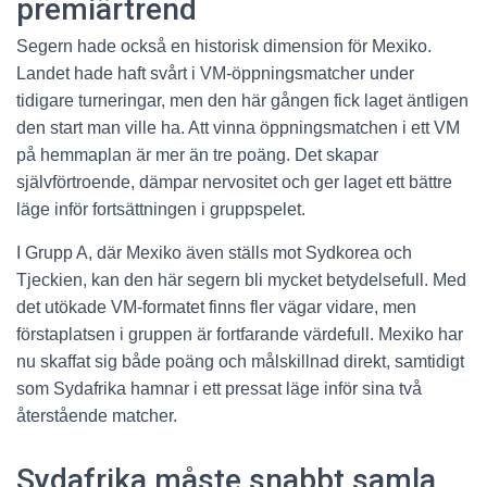
premiärtrend
Segern hade också en historisk dimension för Mexiko.
Landet hade haft svårt i VM-öppningsmatcher under
tidigare turneringar, men den här gången fick laget äntligen
den start man ville ha. Att vinna öppningsmatchen i ett VM
på hemmaplan är mer än tre poäng. Det skapar
självförtroende, dämpar nervositet och ger laget ett bättre
läge inför fortsättningen i gruppspelet.
I Grupp A, där Mexiko även ställs mot Sydkorea och
Tjeckien, kan den här segern bli mycket betydelsefull. Med
det utökade VM-formatet finns fler vägar vidare, men
förstaplatsen i gruppen är fortfarande värdefull. Mexiko har
nu skaffat sig både poäng och målskillnad direkt, samtidigt
som Sydafrika hamnar i ett pressat läge inför sina två
återstående matcher.
Sydafrika måste snabbt samla