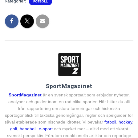
Kategorier:
FOTBOLL
SportMagazinet
SportMagazinet
är en svensk sportsajt som erbjuder nyheter,
analyser och guider inom en rad olika sporter. Här hittar du allt
från rapportering om stora turneringar och historiska
sportögonblick till taktiska genomgångar, regler och spelguider för
såväl etablerade som nischade idrotter. Vi bevakar
fotboll
,
hockey
,
golf
,
handboll
,
e-sport
och mycket mer – alltid med ett skarpt
svenskt perspektiv. Förutom redaktionella artiklar och reportage