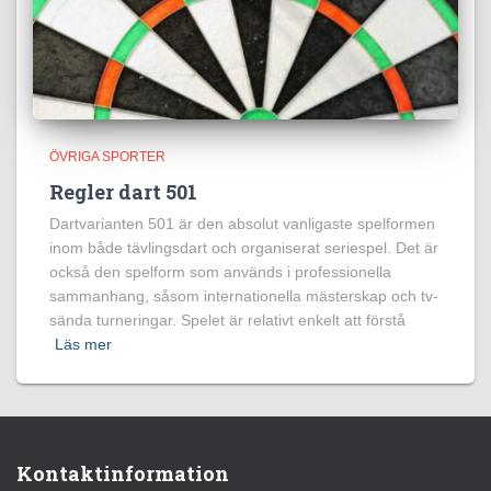
ÖVRIGA SPORTER
Regler dart 501
Dartvarianten 501 är den absolut vanligaste spelformen
inom både tävlingsdart och organiserat seriespel. Det är
också den spelform som används i professionella
sammanhang, såsom internationella mästerskap och tv-
sända turneringar. Spelet är relativt enkelt att förstå
Läs mer
Kontaktinformation