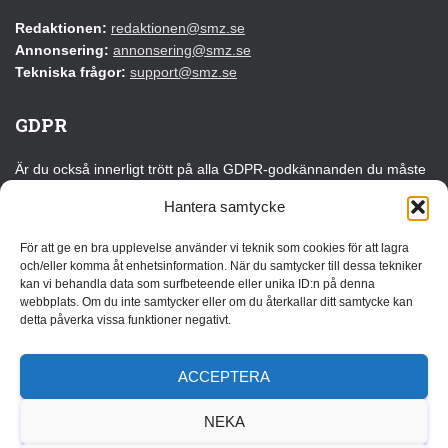
Redaktionen:
redaktionen@smz.se
Annonsering:
annonsering@smz.se
Tekniska frågor:
support@smz.se
GDPR
Är du också innerligt trött på alla GDPR-godkännanden du måste
klicka på varje gång du besöker en webbplats för första gången?
Hantera samtycke
Det kan du tacka EU för!
För att ge en bra upplevelse använder vi teknik som cookies för att lagra
Läs vår GDPR-information
och/eller komma åt enhetsinformation. När du samtycker till dessa tekniker
kan vi behandla data som surfbeteende eller unika ID:n på denna
webbplats. Om du inte samtycker eller om du återkallar ditt samtycke kan
Annonsera
detta påverka vissa funktioner negativt.
Vi erbjuder flera olika annonslösningar som kan anpassas efter
målgrupp, budget och syfte. Oavsett om du vill bygga
ACCEPTERA
varumärkeskännedom, driva trafik eller lyfta ett specifikt
erbjudande finns det flexibla alternativ som passar både kortare
NEKA
kampanjer och långsiktiga samarbeten.
Läs mer