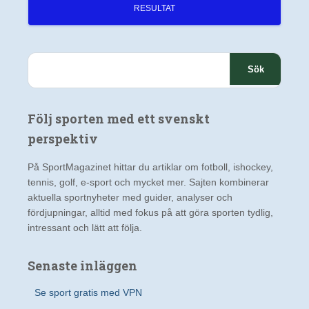
RESULTAT
S
ö
k
e
Följ sporten med ett svenskt
f
t
perspektiv
e
r
På SportMagazinet hittar du artiklar om fotboll, ishockey,
:
tennis, golf, e-sport och mycket mer. Sajten kombinerar
aktuella sportnyheter med guider, analyser och
fördjupningar, alltid med fokus på att göra sporten tydlig,
intressant och lätt att följa.
Senaste inläggen
Se sport gratis med VPN