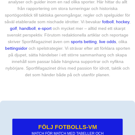
analyser och guider inom en rad olika sporter. Här hittar du allt
från rapportering om stora turneringar och historiska
sportögonblick till taktiska genomgångar, regler och spelguider för
såväl etablerade som nischade idrotter. Vi bevakar
fotboll
,
hockey
,
golf
,
handboll
,
e-sport
och mycket mer – alltid med ett skarpt
svenskt perspektiv. Förutom redaktionella artiklar och reportage
skriver SportMagazinet även om
sports betting
,
live odds
, olika
bettingsidor
och spelstrategier. Vi strävar efter att förklara sporten
på djupet, sätta händelser i ett större sammanhang och skapa
innehåll som passar både hängivna supportrar och nyfikna
nybörjare. SportMagazinet drivs med passion för idrott, taktik och
det som händer både på och utanför planen.
FÖLJ FOTBOLLS-VM
MATCH FÖR MATCH MED TABELLER OCH