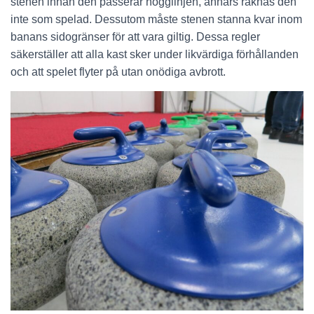
stenen innan den passerar hogglinjen, annars räknas den
inte som spelad. Dessutom måste stenen stanna kvar inom
banans sidogränser för att vara giltig. Dessa regler
säkerställer att alla kast sker under likvärdiga förhållanden
och att spelet flyter på utan onödiga avbrott.