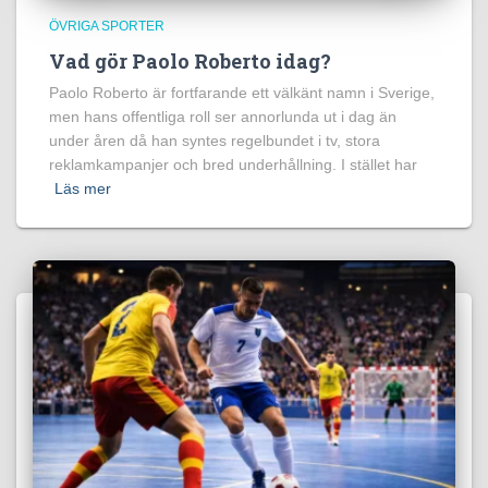
ÖVRIGA SPORTER
Vad gör Paolo Roberto idag?
Paolo Roberto är fortfarande ett välkänt namn i Sverige,
men hans offentliga roll ser annorlunda ut i dag än
under åren då han syntes regelbundet i tv, stora
reklamkampanjer och bred underhållning. I stället har
Läs mer