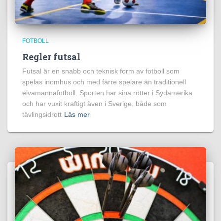
FOTBOLL
Regler futsal
Futsal är en snabb och teknisk form av fotboll som
spelas inomhus och med färre spelare än traditionell
elvamannafotboll. Sporten har sina rötter i Sydamerika
och har vuxit kraftigt även i Sverige, både som
tävlingsidrott
Läs mer