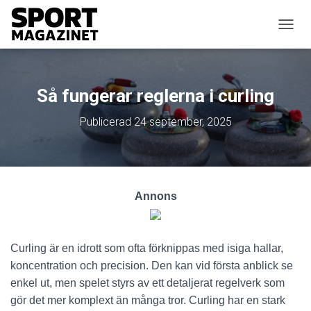
SLÅ P
Så fungerar reglerna i curling
Publicerad
24 september, 2025
Annons
Curling är en idrott som ofta förknippas med isiga hallar,
koncentration och precision. Den kan vid första anblick se
enkel ut, men spelet styrs av ett detaljerat regelverk som
gör det mer komplext än många tror. Curling har en stark