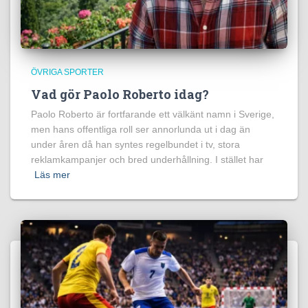
ÖVRIGA SPORTER
Vad gör Paolo Roberto idag?
Paolo Roberto är fortfarande ett välkänt namn i Sverige,
men hans offentliga roll ser annorlunda ut i dag än
under åren då han syntes regelbundet i tv, stora
reklamkampanjer och bred underhållning. I stället har
Läs mer