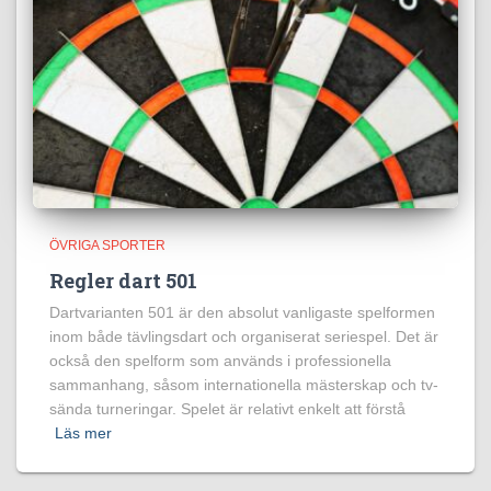
ÖVRIGA SPORTER
Regler dart 501
Dartvarianten 501 är den absolut vanligaste spelformen
inom både tävlingsdart och organiserat seriespel. Det är
också den spelform som används i professionella
sammanhang, såsom internationella mästerskap och tv-
sända turneringar. Spelet är relativt enkelt att förstå
Läs mer