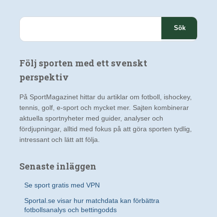
S
ö
k
e
Följ sporten med ett svenskt
f
t
perspektiv
e
r
På SportMagazinet hittar du artiklar om fotboll, ishockey,
:
tennis, golf, e-sport och mycket mer. Sajten kombinerar
aktuella sportnyheter med guider, analyser och
fördjupningar, alltid med fokus på att göra sporten tydlig,
intressant och lätt att följa.
Senaste inläggen
Se sport gratis med VPN
Sportal.se visar hur matchdata kan förbättra
fotbollsanalys och bettingodds