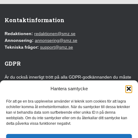
Kontaktinformation
Redaktionen:
redaktionen@smz.se
Annonsering:
annonsering@smz.se
Tekniska frågor:
support@smz.se
GDPR
Är du också innerligt trött på alla GDPR-godkännanden du måste
klicka på varje gång du besöker en webbplats för första gången?
Hantera samtycke
Det kan du tacka EU för!
För att ge en bra upplevelse använder vi teknik som cookies för att lagra
Läs vår GDPR-information
och/eller komma åt enhetsinformation. När du samtycker till dessa tekniker
kan vi behandla data som surfbeteende eller unika ID:n på denna
webbplats. Om du inte samtycker eller om du återkallar ditt samtycke kan
Annonsera
detta påverka vissa funktioner negativt.
Vi erbjuder flera olika annonslösningar som kan anpassas efter