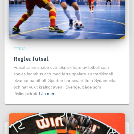
FOTBOLL
Regler futsal
Futsal är en snabb och teknisk form av fotboll som
spelas inomhus och med färre spelare än traditionell
elvamannafotboll. Sporten har sina rötter i Sydamerika
och har vuxit kraftigt även i Sverige, både som
tävlingsidrott
Läs mer