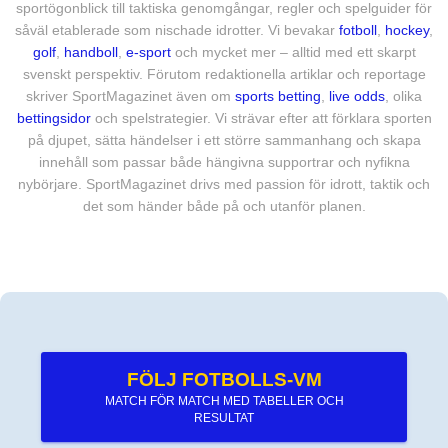
sportögonblick till taktiska genomgångar, regler och spelguider för
såväl etablerade som nischade idrotter. Vi bevakar
fotboll
,
hockey
,
golf
,
handboll
,
e-sport
och mycket mer – alltid med ett skarpt
svenskt perspektiv. Förutom redaktionella artiklar och reportage
skriver SportMagazinet även om
sports betting
,
live odds
, olika
bettingsidor
och spelstrategier. Vi strävar efter att förklara sporten
på djupet, sätta händelser i ett större sammanhang och skapa
innehåll som passar både hängivna supportrar och nyfikna
nybörjare. SportMagazinet drivs med passion för idrott, taktik och
det som händer både på och utanför planen.
FÖLJ FOTBOLLS-VM
MATCH FÖR MATCH MED TABELLER OCH
RESULTAT