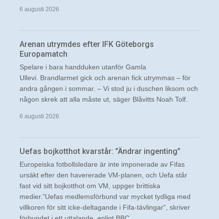
6 augusti 2026
Arenan utrymdes efter IFK Göteborgs
Europamatch
Spelare i bara handduken utanför Gamla
Ullevi. Brandlarmet gick och arenan fick utrymmas – för
andra gången i sommar. – Vi stod ju i duschen liksom och
någon skrek att alla måste ut, säger Blåvitts Noah Tolf.
6 augusti 2026
Uefas bojkotthot kvarstår: ”Ändrar ingenting”
Europeiska fotbollsledare är inte imponerade av Fifas
ursäkt efter den havererade VM-planen, och Uefa står
fast vid sitt bojkotthot om VM, uppger brittiska
medier.”Uefas medlemsförbund var mycket tydliga med
villkoren för sitt icke-deltagande i Fifa-tävlingar”, skriver
förbundet i ett uttalande, enligt BBC.