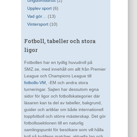
Ungdomsidrott
(2)
Upplev sport
(6)
Vad gör…
(13)
Vintersport
(10)
Fotboll, tabeller och stora
ligor
Fotbollen har en tydlig huvudroll på
SMZ.se, med innehåll om allt från Premier
League och Champions League till
fotbolls-VM
, -EM och andra stora
turneringar. Sajten har dessutom egna
sidor för ligor och fotbollskategorier där
läsaren kan ta del av tabeller, bakgrund,
guider och artiklar om både internationell
toppfotboll och större mästerskap. Det gör
fotbollssektionen till en naturlig
samlingspunkt för besökare som vill hålla
koll på kvällens matcher, aktuella lag och