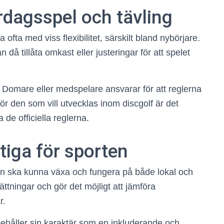
rdagsspel och tävling
a ofta med viss flexibilitet, särskilt bland nybörjare.
 då tillåta omkast eller justeringar för att spelet
t. Domare eller medspelare ansvarar för att reglerna
. För den som vill utvecklas inom discgolf är det
a de officiella reglerna.
ktiga för sporten
ten ska kunna växa och fungera på både lokal och
sättningar och gör det möjligt att jämföra
r.
f behåller sin karaktär som en inkluderande och