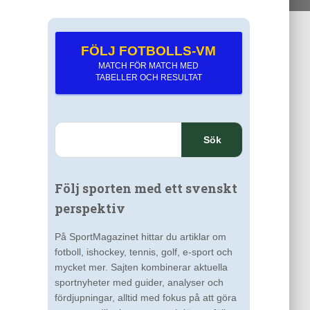
FÖLJ FOTBOLLS-VM
MATCH FÖR MATCH MED
TABELLER OCH RESULTAT
S
ö
k
e
Följ sporten med ett svenskt
f
t
perspektiv
e
r
På SportMagazinet hittar du artiklar om
:
fotboll, ishockey, tennis, golf, e-sport och
mycket mer. Sajten kombinerar aktuella
sportnyheter med guider, analyser och
fördjupningar, alltid med fokus på att göra