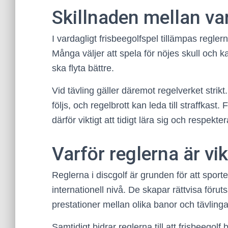
Skillnaden mellan va
I vardagligt frisbeegolfspel tillämpas reglern
Många väljer att spela för nöjes skull och kan
ska flyta bättre.
Vid tävling gäller däremot regelverket strik
följs, och regelbrott kan leda till straffkast
därför viktigt att tidigt lära sig och respekter
Varför reglerna är vi
Reglerna i discgolf är grunden för att spor
internationell nivå. De skapar rättvisa förut
prestationer mellan olika banor och tävlinga
Samtidigt bidrar reglerna till att frisbeegol