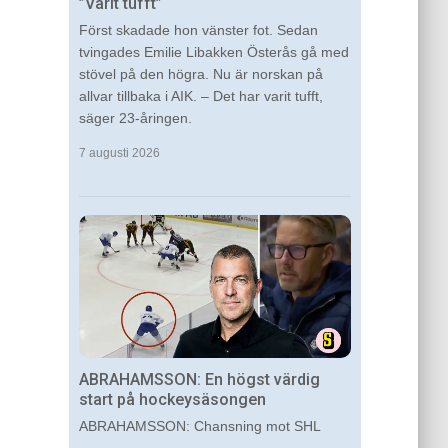
”Varit tufft”
Först skadade hon vänster fot. Sedan
tvingades Emilie Libakken Österås gå med
stövel på den högra. Nu är norskan på
allvar tillbaka i AIK. – Det har varit tufft,
säger 23-åringen.
7 augusti 2026
ABRAHAMSSON: En högst värdig
start på hockeysäsongen
ABRAHAMSSON: Chansning mot SHL