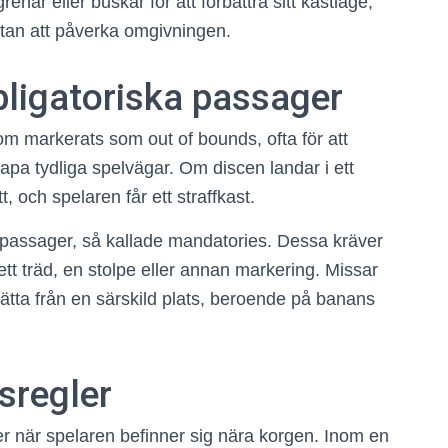
renar eller buskar för att förbättra sitt kastläge,
utan att påverka omgivningen.
ligatoriska passager
m markerats som out of bounds, ofta för att
apa tydliga spelvägar. Om discen landar i ett
 och spelaren får ett straffkast.
 passager, så kallade mandatories. Dessa kräver
tt träd, en stolpe eller annan markering. Missar
ätta från en särskild plats, beroende på banans
sregler
ler när spelaren befinner sig nära korgen. Inom en