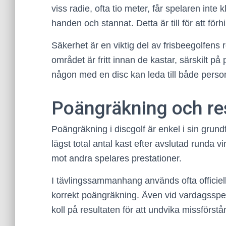
viss radie, ofta tio meter, får spelaren inte 
handen och stannat. Detta är till för att förhi
Säkerhet är en viktig del av frisbeegolfens r
området är fritt innan de kastar, särskilt på
någon med en disc kan leda till både person
Poängräkning och re
Poängräkning i discgolf är enkel i sin grun
lägst total antal kast efter avslutad runda
mot andra spelares prestationer.
I tävlingssammanhang används ofta officiella
korrekt poängräkning. Även vid vardagsspel är
koll på resultaten för att undvika missförstå