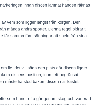
ör markeringen innan discen lämnat handen räknas
lf av vem som ligger längst från korgen. Den
ig från många andra sporter. Denna regel bidrar till
are får samma förutsättningar att spela från sina
om lie, det vill säga den plats där discen ligger
s bakom discens position, inom ett begränsat
aren måste ha stöd bakom discen när kastet
lf eftersom banor ofta går genom skog och varierad