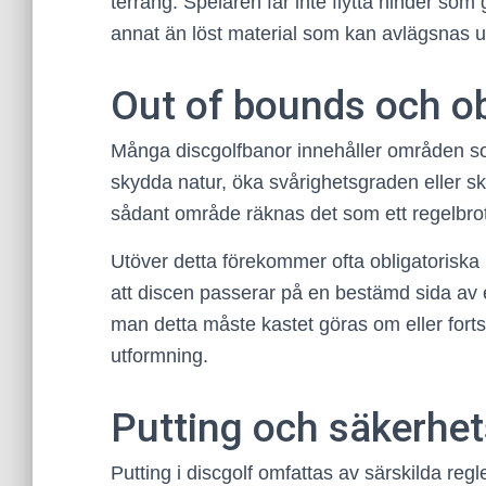
terräng. Spelaren får inte flytta hinder som g
annat än löst material som kan avlägsnas 
Out of bounds och ob
Många discgolfbanor innehåller områden so
skydda natur, öka svårighetsgraden eller sk
sådant område räknas det som ett regelbrott,
Utöver detta förekommer ofta obligatoriska
att discen passerar på en bestämd sida av e
man detta måste kastet göras om eller forts
utformning.
Putting och säkerhet
Putting i discgolf omfattas av särskilda reg