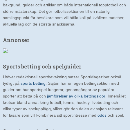
bakgrund, guider och artiklar om både internationell toppfotboll och
större mästerskap. Det gör fotbollssektionen till en naturlig
samlingspunkt för besökare som vill hålla koll på kvällens matcher,
aktuella lag och de största snackisarna.
Annonser
Sports betting och spelguider
Utöver redaktionell sportbevakning satsar SportMagazinet också
tydligt på
sports betting
. Sajten har en egen bettingsektion med
guider om hur sportspel fungerar, genomgångar av populära
sporter att betta på och
jämförelser av olika bettingsidor
. Innehållet
kretsar bland annat kring fotboll, tennis, hockey, livebetting och
olika typer av spelupplägg, vilket gör den delen av sajten relevant
för läsare som vill kombinera sitt sportintresse med
odds
och spel.