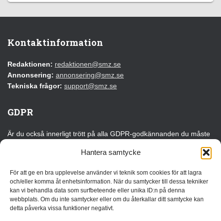
Kontaktinformation
Redaktionen:
redaktionen@smz.se
Annonsering:
annonsering@smz.se
Tekniska frågor:
support@smz.se
GDPR
Är du också innerligt trött på alla GDPR-godkännanden du måste
klicka på varje gång du besöker en webbplats för första gången?
Hantera samtycke
Det kan du tacka EU för!
För att ge en bra upplevelse använder vi teknik som cookies för att lagra
Läs vår GDPR-information
och/eller komma åt enhetsinformation. När du samtycker till dessa tekniker
kan vi behandla data som surfbeteende eller unika ID:n på denna
webbplats. Om du inte samtycker eller om du återkallar ditt samtycke kan
Annonsera
detta påverka vissa funktioner negativt.