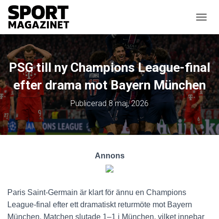
SLÅ P
PSG till ny Champions League-final
efter drama mot Bayern München
Publicerad
8 maj, 2026
Annons
Paris Saint-Germain är klart för ännu en Champions
League-final efter ett dramatiskt returmöte mot Bayern
München. Matchen slutade 1–1 i München, vilket innebar