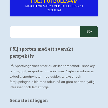
FÖLJ FOTBOLLS-VM
MATCH FÖR MATCH MED TABELLER OCH
RESULTAT
S
ö
k
e
Följ sporten med ett svenskt
f
t
perspektiv
e
r
På SportMagazinet hittar du artiklar om fotboll, ishockey,
:
tennis, golf, e-sport och mycket mer. Sajten kombinerar
aktuella sportnyheter med guider, analyser och
fördjupningar, alltid med fokus på att göra sporten tydlig,
intressant och lätt att följa.
Senaste inläggen