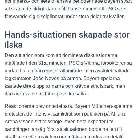
bollinnehav och flera offensiva perioder hade Bayern svårt
att skapa de riktigt klara målchanserna mot ett PSG som
försvarade sig disciplinerat under stora delar av kvällen.
Hands-situationen skapade stor
ilska
Den situation som kom att dominera diskussionerna
inträffade i den 31:a minuten. PSG:s Vitinha försökte rensa
undan bollen från eget straffområde, men avslutet träffade
lagkamraten João Neves på armen. Bayern-spelarna
kastade direkt upp armarna och krävde straffspark, men
domaren valde att låta spelet fortsätta.
Reaktionerna blev omedelbara. Bayern München-spelarna
protesterade intensivt samtidigt som publiken på Allianz
Arena visade sitt missnöje. Även flera experter i tv-
sändningen ansåg först att situationen borde ha lett till
straff, men efter matchen uppmärksammades en detalj i