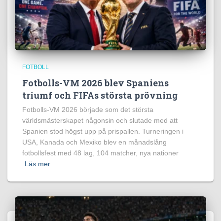
FOTBOLL
Fotbolls-VM 2026 blev Spaniens
triumf och FIFAs största prövning
Fotbolls-VM 2026 började som det största
världsmästerskapet någonsin och slutade med att
Spanien stod högst upp på prispallen. Turneringen i
USA, Kanada och Mexiko blev en månadslång
fotbollsfest med 48 lag, 104 matcher, nya nationer
Läs mer