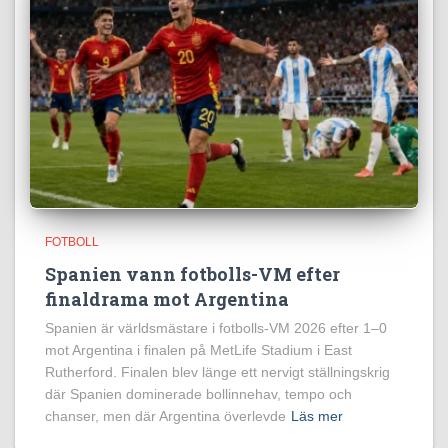
FOTBOLL
Spanien vann fotbolls-VM efter
finaldrama mot Argentina
Spanien är världsmästare i fotbolls-VM 2026 efter 1–0
mot Argentina i finalen på MetLife Stadium i East
Rutherford. Finalen blev länge ett nervigt ställningskrig
där Spanien dominerade bollinnehav, tempo och
chanser, men där Argentina överlevde
Läs mer