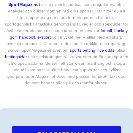
SportMagazinet
är en svensk sportsajt som erbjuder nyheter,
analyser och guider inom en rad olika sporter. Här hittar du allt
från rapportering om stora turneringar och historiska
sportögonblick till taktiska genomgångar, regler och spelguider för
såväl etablerade som nischade idrotter. Vi bevakar
fotboll
,
hockey
,
golf
,
handboll
,
e-sport
och mycket mer – alltid med ett skarpt
svenskt perspektiv. Förutom redaktionella artiklar och reportage
skriver SportMagazinet även om
sports betting
,
live odds
, olika
bettingsidor
och spelstrategier. Vi strävar efter att förklara sporten
på djupet, sätta händelser i ett större sammanhang och skapa
innehåll som passar både hängivna supportrar och nyfikna
nybörjare. SportMagazinet drivs med passion för idrott, taktik och
det som händer både på och utanför planen.