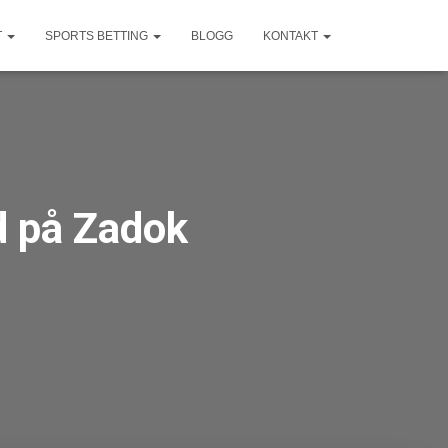
T
SPORTS BETTING
BLOGG
KONTAKT
d på Zadok