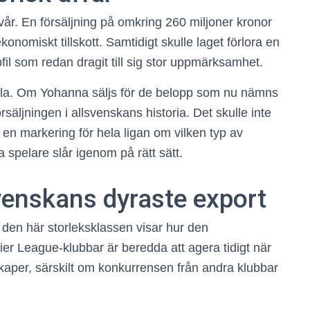
år. En försäljning på omkring 260 miljoner kronor
onomiskt tillskott. Samtidigt skulle laget förlora en
il som redan dragit till sig stor uppmärksamhet.
lla. Om Yohanna säljs för de belopp som nu nämns
rsäljningen i allsvenskans historia. Det skulle inte
en markering för hela ligan om vilken typ av
spelare slår igenom på rätt sätt.
venskans dyraste export
 den här storleksklassen visar hur den
er League-klubbar är beredda att agera tidigt när
kaper, särskilt om konkurrensen från andra klubbar