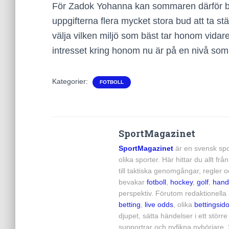
För Zadok Yohanna kan sommaren därför bli 
uppgifterna flera mycket stora bud att ta stä
välja vilken miljö som bäst tar honom vidare.
intresset kring honom nu är på en nivå som 
Kategorier:
FOTBOLL
SportMagazinet
SportMagazinet
är en svensk spo
olika sporter. Här hittar du allt f
till taktiska genomgångar, regler 
bevakar
fotboll
,
hockey
,
golf
,
hand
perspektiv. Förutom redaktionella
betting
,
live odds
, olika
bettingsido
djupet, sätta händelser i ett st
supportrar och nyfikna nybörjare. 