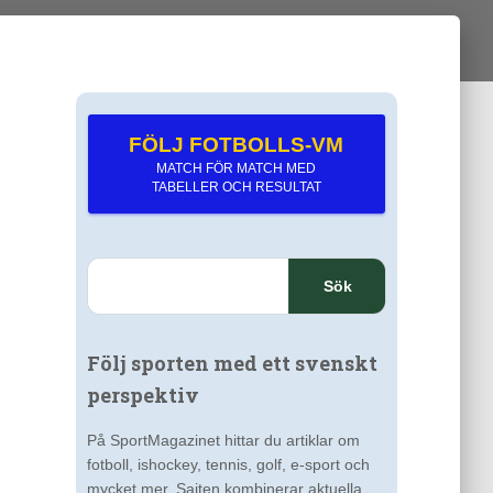
FÖLJ FOTBOLLS-VM
MATCH FÖR MATCH MED
TABELLER OCH RESULTAT
S
ö
k
e
Följ sporten med ett svenskt
f
t
perspektiv
e
r
På SportMagazinet hittar du artiklar om
:
fotboll, ishockey, tennis, golf, e-sport och
mycket mer. Sajten kombinerar aktuella