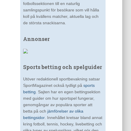
fotbollssektionen till en naturlig
samlingspunkt för besökare som vill hålla
koll på kvällens matcher, aktuella lag och
de största snackisarna.
Annonser
Sports betting och spelguider
Utöver redaktionell sportbevakning satsar
SportMagazinet också tydligt på
sports
betting
. Sajten har en egen bettingsektion
med guider om hur sportspel fungerar,
genomgångar av populära sporter att
betta på och
jämförelser av olika
bettingsidor
. Innehållet kretsar bland annat
kring fotboll, tennis, hockey, livebetting och
olika typer av spelupplägg, vilket gör den