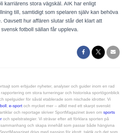
karriärens stora vägskäl. AIK har enligt
llning till, samtidigt som spelaren själv kan behöva
 Oavsett hur affären slutar står det klart att
svensk fotboll sällan får uppleva.
rtsajt som erbjuder nyheter, analyser och guider inom en rad
rån rapportering om stora turneringar och historiska sportögonblick
och spelguider för såväl etablerade som nischade idrotter. Vi
boll
,
e-sport
och mycket mer – alltid med ett skarpt svenskt
 artiklar och reportage skriver SportMagazinet även om
sports
r
och spelstrategier. Vi strävar efter att förklara sporten på
örre sammanhang och skapa innehåll som passar både hängivna
SportMagazinet drivs med passion för idrott, taktik och det som