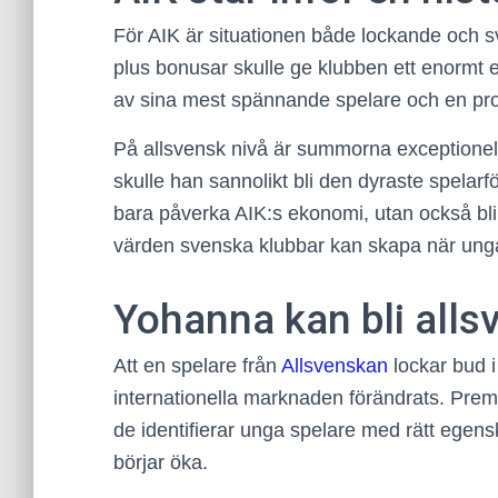
För AIK är situationen både lockande och sv
plus bonusar skulle ge klubben ett enormt ek
av sina mest spännande spelare och en prof
På allsvensk nivå är summorna exceptione
skulle han sannolikt bli den dyraste spelarfö
bara påverka AIK:s ekonomi, utan också bli 
värden svenska klubbar kan skapa när unga 
Yohanna kan bli alls
Att en spelare från
Allsvenskan
lockar bud i
internationella marknaden förändrats. Premi
de identifierar unga spelare med rätt egens
börjar öka.