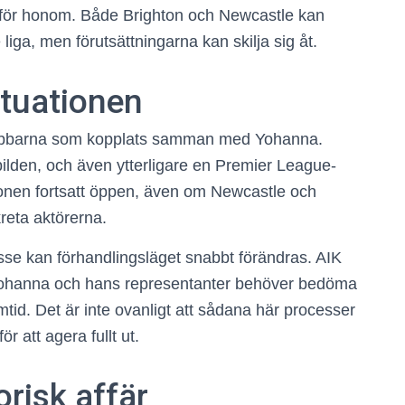
an för honom. Både Brighton och Newcastle kan
iga, men förutsättningarna kan skilja sig åt.
situationen
klubbarna som kopplats samman med Yohanna.
bilden, och även ytterligare en Premier League-
tionen fortsatt öppen, även om Newcastle och
reta aktörerna.
resse kan förhandlingsläget snabbt förändras. AIK
Yohanna och hans representanter behöver bedöma
mtid. Det är inte ovanligt att sådana här processer
r att agera fullt ut.
orisk affär