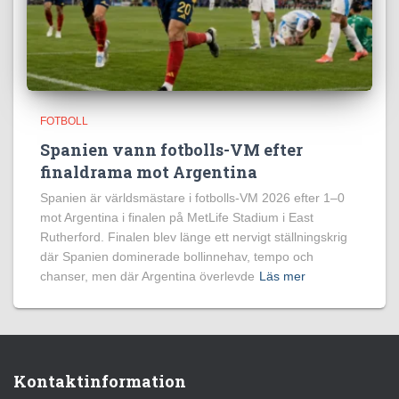
FOTBOLL
Spanien vann fotbolls-VM efter
finaldrama mot Argentina
Spanien är världsmästare i fotbolls-VM 2026 efter 1–0
mot Argentina i finalen på MetLife Stadium i East
Rutherford. Finalen blev länge ett nervigt ställningskrig
där Spanien dominerade bollinnehav, tempo och
chanser, men där Argentina överlevde
Läs mer
Kontaktinformation