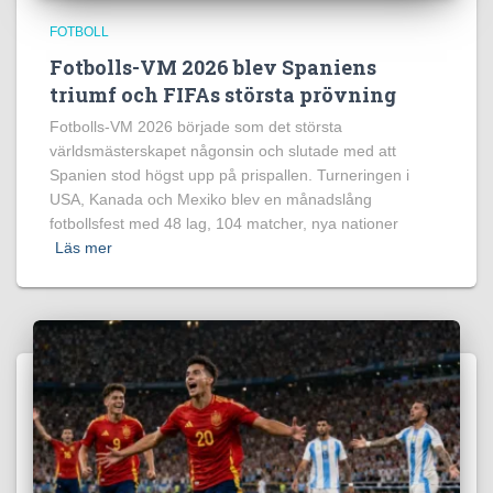
FOTBOLL
Fotbolls-VM 2026 blev Spaniens
triumf och FIFAs största prövning
Fotbolls-VM 2026 började som det största
världsmästerskapet någonsin och slutade med att
Spanien stod högst upp på prispallen. Turneringen i
USA, Kanada och Mexiko blev en månadslång
fotbollsfest med 48 lag, 104 matcher, nya nationer
Läs mer