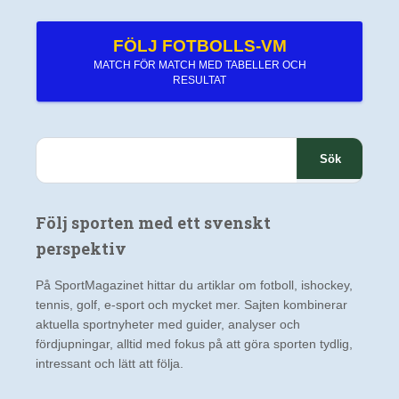
FÖLJ FOTBOLLS-VM
MATCH FÖR MATCH MED TABELLER OCH
RESULTAT
S
ö
k
e
Följ sporten med ett svenskt
f
t
perspektiv
e
r
På SportMagazinet hittar du artiklar om fotboll, ishockey,
:
tennis, golf, e-sport och mycket mer. Sajten kombinerar
aktuella sportnyheter med guider, analyser och
fördjupningar, alltid med fokus på att göra sporten tydlig,
intressant och lätt att följa.