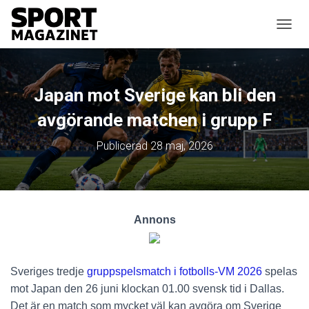
SLÅ P
Japan mot Sverige kan bli den
avgörande matchen i grupp F
Publicerad
28 maj, 2026
Annons
Sveriges tredje
gruppspelsmatch i fotbolls-VM 2026
spelas
mot Japan den 26 juni klockan 01.00 svensk tid i Dallas.
Det är en match som mycket väl kan avgöra om Sverige