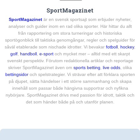
SportMagazinet
SportMagazinet
är en svensk sportsajt som erbjuder nyheter,
analyser och guider inom en rad olika sporter. Här hittar du allt
från rapportering om stora turneringar och historiska
sportögonblick till taktiska genomgångar, regler och spelguider för
såväl etablerade som nischade idrotter. Vi bevakar
fotboll
,
hockey
,
golf
,
handboll
,
e-sport
och mycket mer – alltid med ett skarpt
svenskt perspektiv. Förutom redaktionella artiklar och reportage
skriver SportMagazinet även om
sports betting
,
live odds
, olika
bettingsidor
och spelstrategier. Vi strävar efter att förklara sporten
på djupet, sätta händelser i ett större sammanhang och skapa
innehåll som passar både hängivna supportrar och nyfikna
nybörjare. SportMagazinet drivs med passion för idrott, taktik och
det som händer både på och utanför planen.