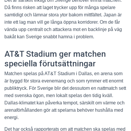
Det är särskilt viktigt om Sverige behöver vinna matchen.
Då finns risken att laget trycker upp för många spelare
samtidigt och lämnar stora ytor bakom mittfältet. Japan är
inte ett lag man vill ge långa öppna korridorer. Om de får
vända upp centralt och attackera mot en backlinje på väg
bakåt kan Sverige snabbt hamna i problem.
AT&T Stadium ger matchen
speciella förutsättningar
Matchen spelas på AT&T Stadium i Dallas, en arena som
är byggd för stora evenemang och som rymmer ett enormt
publiktryck. För Sverige blir det dessutom en nattmatch sett
med svenska ögon, men lokalt spelas den tidig kväll.
Dallas-klimatet kan påverka tempot, särskilt om värme och
arenaförhållanden gör att spelarna behöver hushålla med
energi.
Det har också rapporterats om att matchen ska spelas med