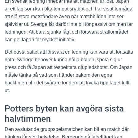
En svensk ledning innebär inte att matchen är löst. Japan
är ett lag som kan öka tempot snabbt och har visat förmåga
att slå stora motståndare även när matchbilden inte ser
självklar ut. Sverige får därför inte bli för passivt om man tar
ledningen. Att bara sjunka lågt och försvara straffområdet
kan ge Japan för mycket initiativ.
Det bästa sättet att försvara en ledning kan vara att fortsätta
hota. Sverige behöver kunna hålla bollen, spela sig ur
press och få Japan att respektera djupledshotet. Om Japan
måste tänka på vad som händer bakom den egna
backlinjen blir det svårare för dem att trycka upp laget fullt
ut.
Potters byten kan avgöra sista
halvtimmen
Den avslutande gruppspelsmatchen kan bli en match där
bänken får stor betydelse. Beroende på tabelläget kan