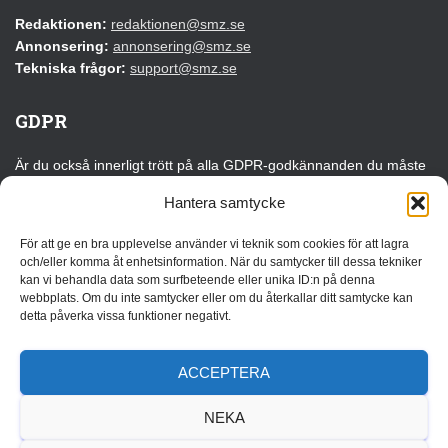
Redaktionen:
redaktionen@smz.se
Annonsering:
annonsering@smz.se
Tekniska frågor:
support@smz.se
GDPR
Är du också innerligt trött på alla GDPR-godkännanden du måste
klicka på varje gång du besöker en webbplats för första gången?
Hantera samtycke
Det kan du tacka EU för!
För att ge en bra upplevelse använder vi teknik som cookies för att lagra
Läs vår GDPR-information
och/eller komma åt enhetsinformation. När du samtycker till dessa tekniker
kan vi behandla data som surfbeteende eller unika ID:n på denna
webbplats. Om du inte samtycker eller om du återkallar ditt samtycke kan
Annonsera
detta påverka vissa funktioner negativt.
Vi erbjuder flera olika annonslösningar som kan anpassas efter
målgrupp, budget och syfte. Oavsett om du vill bygga
ACCEPTERA
varumärkeskännedom, driva trafik eller lyfta ett specifikt
erbjudande finns det flexibla alternativ som passar både kortare
NEKA
kampanjer och långsiktiga samarbeten.
Läs mer