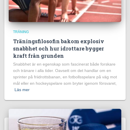
TRÄNING
Träningsfilosofin bakom explosiv
snabbhet och hur idrottare bygger
kraft från grunden
Snabbhet är en egenskap som fascinerat både forskare
och tränare i alla tider. Oavsett om det handlar om en
sprinter på friidrottsbanan, en fotbollsspelare på väg mot
mål eller en hockeyspelare som bryter igenom försvaret,
Läs mer