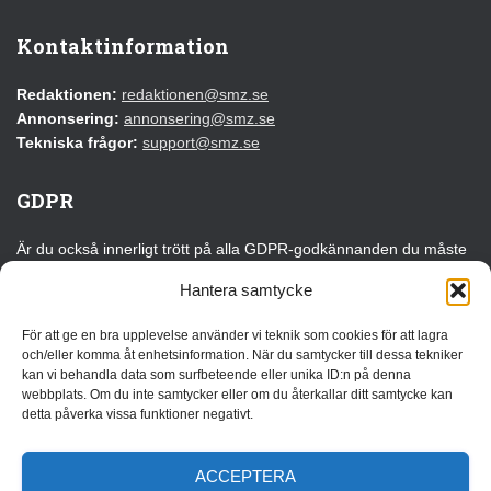
Kontaktinformation
Redaktionen:
redaktionen@smz.se
Annonsering:
annonsering@smz.se
Tekniska frågor:
support@smz.se
GDPR
Är du också innerligt trött på alla GDPR-godkännanden du måste
klicka på varje gång du besöker en webbplats för första gången?
Hantera samtycke
Det kan du tacka EU för!
För att ge en bra upplevelse använder vi teknik som cookies för att lagra
Läs vår GDPR-information
och/eller komma åt enhetsinformation. När du samtycker till dessa tekniker
kan vi behandla data som surfbeteende eller unika ID:n på denna
webbplats. Om du inte samtycker eller om du återkallar ditt samtycke kan
Annonsera
detta påverka vissa funktioner negativt.
Vi erbjuder flera olika annonslösningar som kan anpassas efter
målgrupp, budget och syfte. Oavsett om du vill bygga
ACCEPTERA