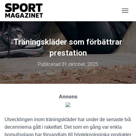
SLÅ P
Träningskläder som förbättrar
prestation
Publicerad
31 oktober, 2025
Annons
Utvecklingen inom träningskläder har under de senaste två
decennierna gått i raketfart. Det som en gång var enkla
bomullsplagg har förvandlats till högteknologiska produkter