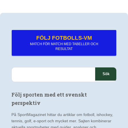
FÖLJ FOTBOLLS-VM
MATCH FÖR MATCH MED TABELLER OCH
RESULTAT
S
ö
k
e
Följ sporten med ett svenskt
f
t
perspektiv
e
r
På SportMagazinet hittar du artiklar om fotboll, ishockey,
:
tennis, golf, e-sport och mycket mer. Sajten kombinerar
aktuella sportnyheter med guider, analyser och