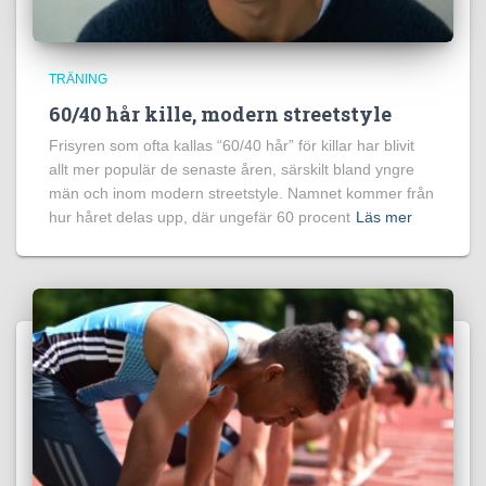
TRÄNING
60/40 hår kille, modern streetstyle
Frisyren som ofta kallas “60/40 hår” för killar har blivit
allt mer populär de senaste åren, särskilt bland yngre
män och inom modern streetstyle. Namnet kommer från
hur håret delas upp, där ungefär 60 procent
Läs mer