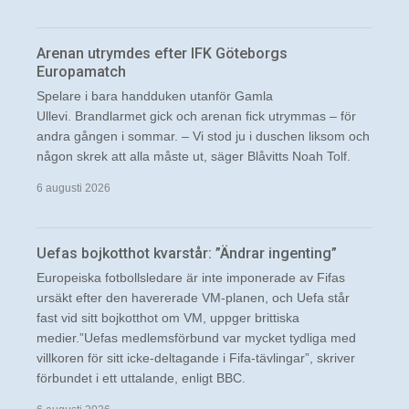
Arenan utrymdes efter IFK Göteborgs
Europamatch
Spelare i bara handduken utanför Gamla
Ullevi. Brandlarmet gick och arenan fick utrymmas – för
andra gången i sommar. – Vi stod ju i duschen liksom och
någon skrek att alla måste ut, säger Blåvitts Noah Tolf.
6 augusti 2026
Uefas bojkotthot kvarstår: ”Ändrar ingenting”
Europeiska fotbollsledare är inte imponerade av Fifas
ursäkt efter den havererade VM-planen, och Uefa står
fast vid sitt bojkotthot om VM, uppger brittiska
medier.”Uefas medlemsförbund var mycket tydliga med
villkoren för sitt icke-deltagande i Fifa-tävlingar”, skriver
förbundet i ett uttalande, enligt BBC.