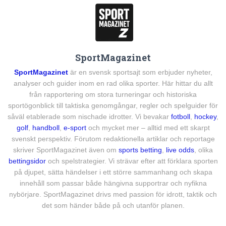
SportMagazinet
SportMagazinet
är en svensk sportsajt som erbjuder nyheter,
analyser och guider inom en rad olika sporter. Här hittar du allt
från rapportering om stora turneringar och historiska
sportögonblick till taktiska genomgångar, regler och spelguider för
såväl etablerade som nischade idrotter. Vi bevakar
fotboll
,
hockey
,
golf
,
handboll
,
e-sport
och mycket mer – alltid med ett skarpt
svenskt perspektiv. Förutom redaktionella artiklar och reportage
skriver SportMagazinet även om
sports betting
,
live odds
, olika
bettingsidor
och spelstrategier. Vi strävar efter att förklara sporten
på djupet, sätta händelser i ett större sammanhang och skapa
innehåll som passar både hängivna supportrar och nyfikna
nybörjare. SportMagazinet drivs med passion för idrott, taktik och
det som händer både på och utanför planen.