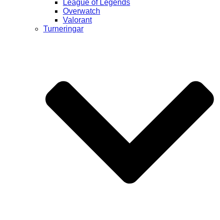
League of Legends
Overwatch
Valorant
Turneringar