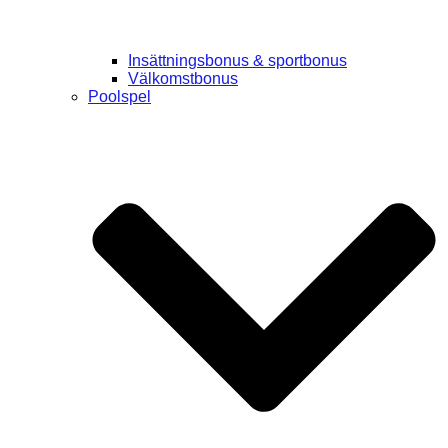
Insättningsbonus & sportbonus
Välkomstbonus
Poolspel