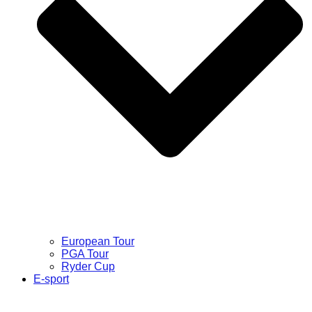
European Tour
PGA Tour
Ryder Cup
E-sport