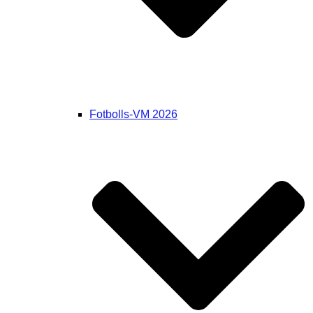
Fotbolls-VM 2026