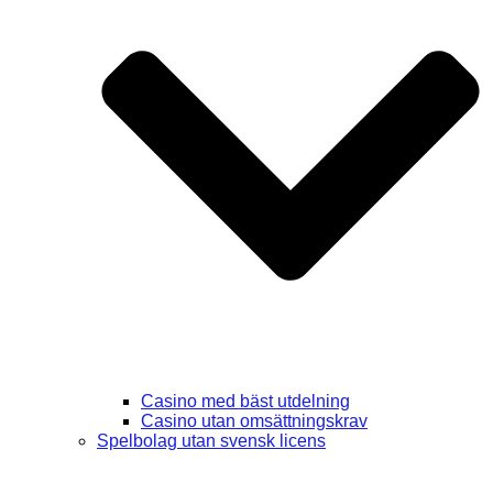
Casino med bäst utdelning
Casino utan omsättningskrav
Spelbolag utan svensk licens