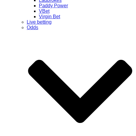
Ladbrokes
Paddy Power
VBet
Virgin Bet
Live betting
Odds