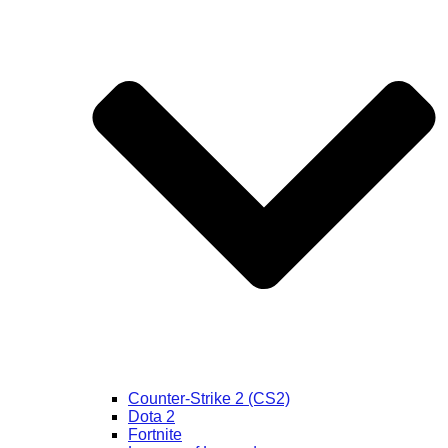
Counter-Strike 2 (CS2)
Dota 2
Fortnite