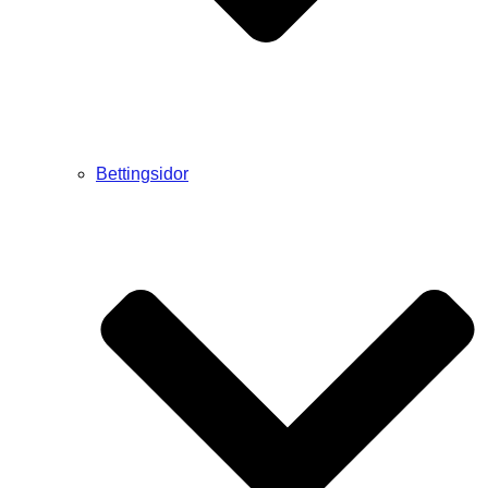
Bettingsidor