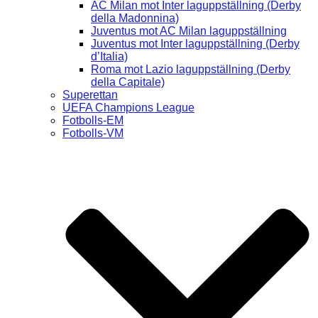
AC Milan mot Inter laguppställning (Derby
della Madonnina)
Juventus mot AC Milan laguppställning
Juventus mot Inter laguppställning (Derby
d’Italia)
Roma mot Lazio laguppställning (Derby
della Capitale)
Superettan
UEFA Champions League
Fotbolls-EM
Fotbolls-VM