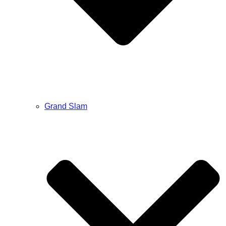
Grand Slam