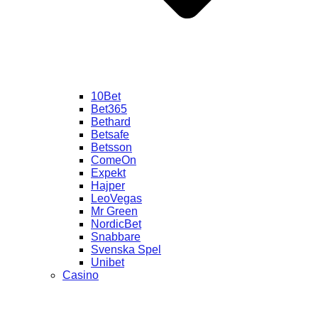
10Bet
Bet365
Bethard
Betsafe
Betsson
ComeOn
Expekt
Hajper
LeoVegas
Mr Green
NordicBet
Snabbare
Svenska Spel
Unibet
Casino