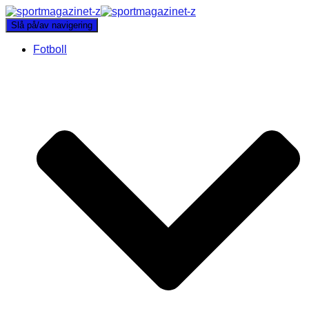
Slå på/av navigering
Fotboll