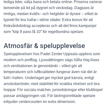
lediga tider, välja bana och betala online. Priserna varierar
beroende på tid på dygnet och veckodag. Dagpass är
rimliga, medan kvälls– och helgtider är dyrare – vilket är
typiskt för bra hallar i större städer. Extra bonus för att
friskvårdsbidrag accepteras och att det finns kampanjer
som “köp 8 pass få 10” för regelbundna spelare.
Atmosfär & spelupplevelse
Spelupplevelsen hos Padel Zenter Uppsala upplevs som
modern och proffsig. Ljussättningen sägs hålla hög klass
och ventilationen är genomtänkt – vilket gör att
temperaturen och luftkvaliteten fungerar även när det är
fullt i hallen. Underlaget ger mycket god känsla, enligt
användarröster, med stabilitet för snabba rörelser och bra
hoppar. För sociala matcher, juniorträningar eller klubbspel
passar anläggningen väl. För tävlingsinriktade spelare
erbjuder centercourten en extra dimension.