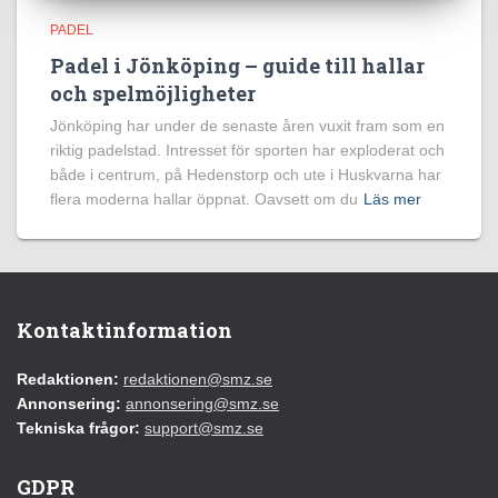
PADEL
Padel i Jönköping – guide till hallar
och spelmöjligheter
Jönköping har under de senaste åren vuxit fram som en
riktig padelstad. Intresset för sporten har exploderat och
både i centrum, på Hedenstorp och ute i Huskvarna har
flera moderna hallar öppnat. Oavsett om du
Läs mer
Kontaktinformation
Redaktionen:
redaktionen@smz.se
Annonsering:
annonsering@smz.se
Tekniska frågor:
support@smz.se
GDPR