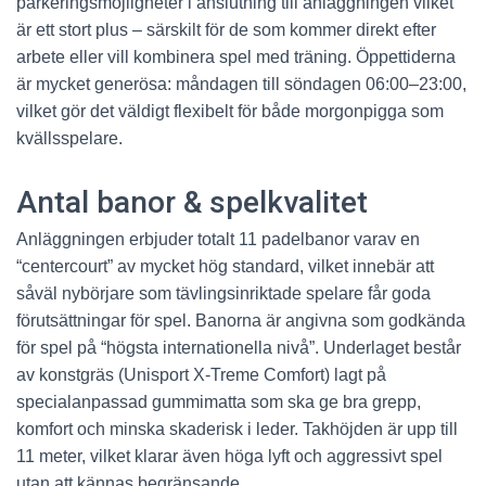
parkeringsmöjligheter i anslutning till anläggningen vilket
är ett stort plus – särskilt för de som kommer direkt efter
arbete eller vill kombinera spel med träning. Öppettiderna
är mycket generösa: måndagen till söndagen 06:00–23:00,
vilket gör det väldigt flexibelt för både morgonpigga som
kvällsspelare.
Antal banor & spelkvalitet
Anläggningen erbjuder totalt 11 padelbanor varav en
“centercourt” av mycket hög standard, vilket innebär att
såväl nybörjare som tävlingsinriktade spelare får goda
förutsättningar för spel. Banorna är angivna som godkända
för spel på “högsta internationella nivå”. Underlaget består
av konstgräs (Unisport X-Treme Comfort) lagt på
specialanpassad gummimatta som ska ge bra grepp,
komfort och minska skaderisk i leder. Takhöjden är upp till
11 meter, vilket klarar även höga lyft och aggressivt spel
utan att kännas begränsande.