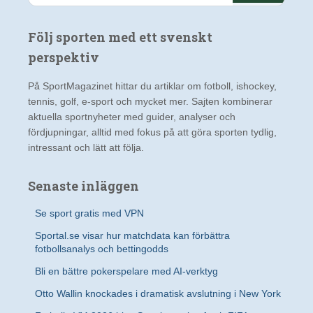
k
e
Följ sporten med ett svenskt
f
t
perspektiv
e
r
På SportMagazinet hittar du artiklar om fotboll, ishockey,
:
tennis, golf, e-sport och mycket mer. Sajten kombinerar
aktuella sportnyheter med guider, analyser och
fördjupningar, alltid med fokus på att göra sporten tydlig,
intressant och lätt att följa.
Senaste inläggen
Se sport gratis med VPN
Sportal.se visar hur matchdata kan förbättra
fotbollsanalys och bettingodds
Bli en bättre pokerspelare med AI-verktyg
Otto Wallin knockades i dramatisk avslutning i New York