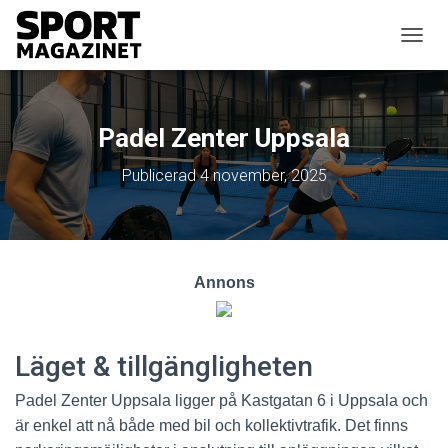
SLÅ P
Padel Zenter Uppsala
Publicerad
4 november, 2025
Annons
Läget & tillgängligheten
Padel Zenter Uppsala ligger på Kastgatan 6 i Uppsala och
är enkel att nå både med bil och kollektivtrafik. Det finns