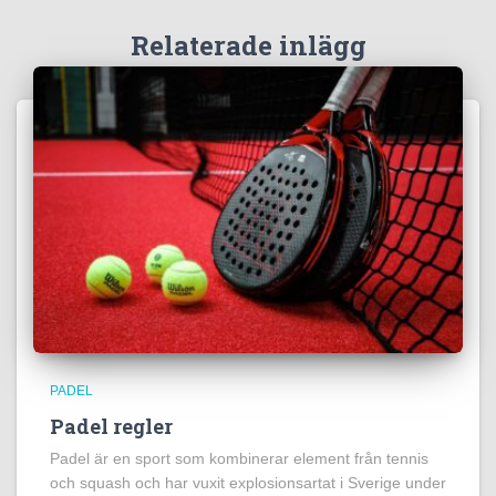
Relaterade inlägg
PADEL
Padel regler
Padel är en sport som kombinerar element från tennis
och squash och har vuxit explosionsartat i Sverige under