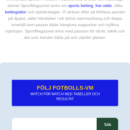
skriver SportMagazinet även om
sports betting
,
live odds
, olika
bettingsidor
och spelstrategier. Vi strävar efter att förklara sporten
på djupet, sätta händelser i ett större sammanhang och skapa
innehåll som passar både hängivna supportrar och nyfikna
nybörjare. SportMagazinet drivs med passion för idrott, taktik och
det som händer både på och utanför planen.
FÖLJ FOTBOLLS-VM
MATCH FÖR MATCH MED TABELLER OCH
RESULTAT
S
ö