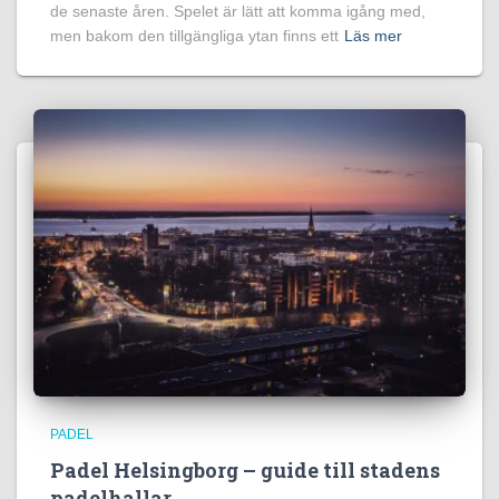
de senaste åren. Spelet är lätt att komma igång med,
men bakom den tillgängliga ytan finns ett
Läs mer
PADEL
Padel Helsingborg – guide till stadens
padelhallar