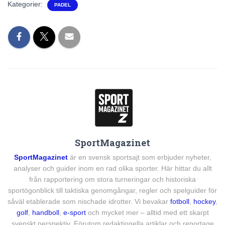
Kategorier:
PADEL
SportMagazinet
SportMagazinet
är en svensk sportsajt som erbjuder nyheter,
analyser och guider inom en rad olika sporter. Här hittar du allt
från rapportering om stora turneringar och historiska
sportögonblick till taktiska genomgångar, regler och spelguider för
såväl etablerade som nischade idrotter. Vi bevakar
fotboll
,
hockey
,
golf
,
handboll
,
e-sport
och mycket mer – alltid med ett skarpt
svenskt perspektiv. Förutom redaktionella artiklar och reportage