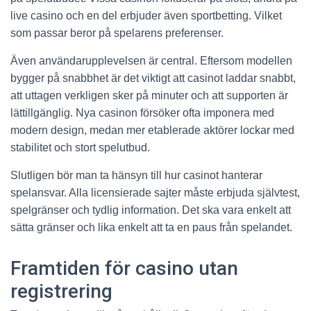
live casino och en del erbjuder även sportbetting. Vilket
som passar beror på spelarens preferenser.
Även användarupplevelsen är central. Eftersom modellen
bygger på snabbhet är det viktigt att casinot laddar snabbt,
att uttagen verkligen sker på minuter och att supporten är
lättillgänglig. Nya casinon försöker ofta imponera med
modern design, medan mer etablerade aktörer lockar med
stabilitet och stort spelutbud.
Slutligen bör man ta hänsyn till hur casinot hanterar
spelansvar. Alla licensierade sajter måste erbjuda självtest,
spelgränser och tydlig information. Det ska vara enkelt att
sätta gränser och lika enkelt att ta en paus från spelandet.
Framtiden för casino utan
registrering