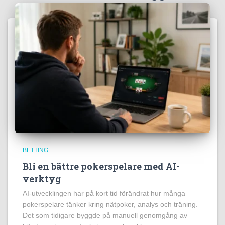
BETTING
Bli en bättre pokerspelare med AI-
verktyg
AI-utvecklingen har på kort tid förändrat hur många
pokerspelare tänker kring nätpoker, analys och träning.
Det som tidigare byggde på manuell genomgång av