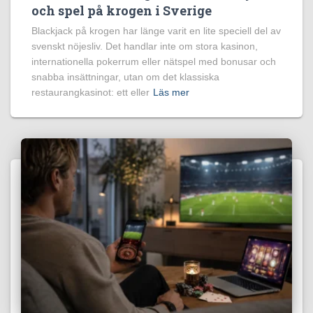
och spel på krogen i Sverige
Blackjack på krogen har länge varit en lite speciell del av
svenskt nöjesliv. Det handlar inte om stora kasinon,
internationella pokerrum eller nätspel med bonusar och
snabba insättningar, utan om det klassiska
restaurangkasinot: ett eller
Läs mer