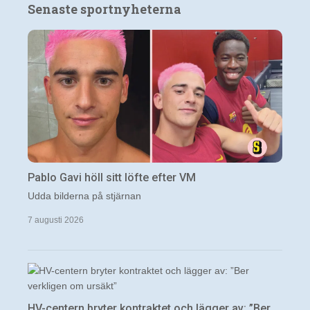
Senaste sportnyheterna
Pablo Gavi höll sitt löfte efter VM
Udda bilderna på stjärnan
7 augusti 2026
HV-centern bryter kontraktet och lägger av: ”Ber