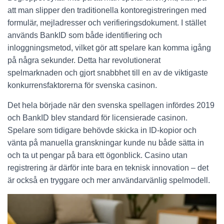
att man slipper den traditionella kontoregistreringen med
formulär, mejladresser och verifieringsdokument. I stället
används BankID som både identifiering och
inloggningsmetod, vilket gör att spelare kan komma igång
på några sekunder. Detta har revolutionerat
spelmarknaden och gjort snabbhet till en av de viktigaste
konkurrensfaktorerna för svenska casinon.
Det hela började när den svenska spellagen infördes 2019
och BankID blev standard för licensierade casinon.
Spelare som tidigare behövde skicka in ID-kopior och
vänta på manuella granskningar kunde nu både sätta in
och ta ut pengar på bara ett ögonblick. Casino utan
registrering är därför inte bara en teknisk innovation – det
är också en tryggare och mer användarvänlig spelmodell.