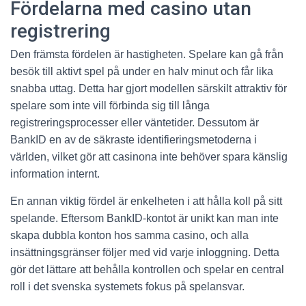
Fördelarna med casino utan
registrering
Den främsta fördelen är hastigheten. Spelare kan gå från
besök till aktivt spel på under en halv minut och får lika
snabba uttag. Detta har gjort modellen särskilt attraktiv för
spelare som inte vill förbinda sig till långa
registreringsprocesser eller väntetider. Dessutom är
BankID en av de säkraste identifieringsmetoderna i
världen, vilket gör att casinona inte behöver spara känslig
information internt.
En annan viktig fördel är enkelheten i att hålla koll på sitt
spelande. Eftersom BankID-kontot är unikt kan man inte
skapa dubbla konton hos samma casino, och alla
insättningsgränser följer med vid varje inloggning. Detta
gör det lättare att behålla kontrollen och spelar en central
roll i det svenska systemets fokus på spelansvar.