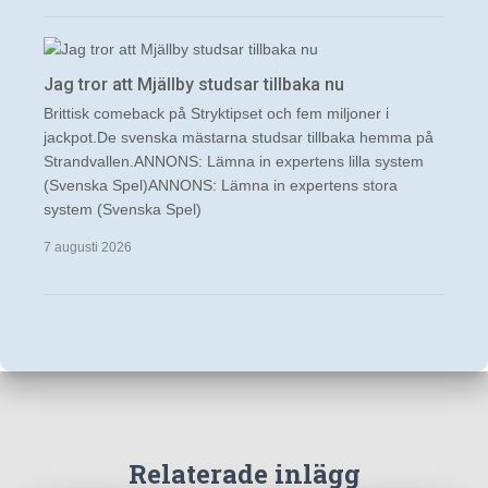
Jag tror att Mjällby studsar tillbaka nu
Brittisk comeback på Stryktipset och fem miljoner i
jackpot.De svenska mästarna studsar tillbaka hemma på
Strandvallen.ANNONS: Lämna in expertens lilla system
(Svenska Spel)ANNONS: Lämna in expertens stora
system (Svenska Spel)
7 augusti 2026
Relaterade inlägg