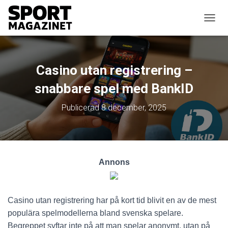
SLÅ P
Casino utan registrering –
snabbare spel med BankID
Publicerad
8 december, 2025
Annons
Casino utan registrering har på kort tid blivit en av de mest
populära spelmodellerna bland svenska spelare.
Begreppet syftar inte på att man spelar anonymt, utan på